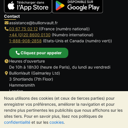
Contact
assistance@bullionvault.fr
03 67 75 02 12
((France (numéro national))
+44 (0)20 8600 0130
(Numéro international)
1-888-908-2858
(Etats-Unis et Canada (numéro vert))
Cliquez pour appeler
Heures d'ouverture
De 10h à 18h30 (heure de Paris), du lundi au vendredi
BullionVault (Galmarley Ltd)
3 Shortlands (7th Floor)
Hammersmith
London
W6 8DA
Nous utilisons des cookies (et ceux de tierces parties) pour
ROYAUME UNI
enregistrer vos préférences, améliorer la navigation et pour
rendre plus pertinentes les publicités que nous affichons sur les
sites tiers. Pour en savoir plus, lisez nos politiques de
confidentialité
et sur les
cookies
.