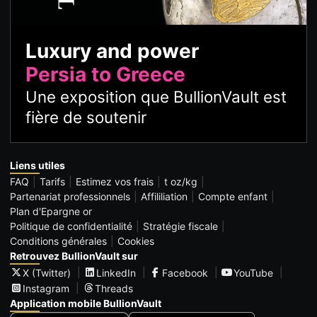
Luxury and power
Persia to Greece
Une exposition que BullionVault est
fière de soutenir
Liens utiles
FAQ
Tarifs
Estimez vos frais
t oz/kg
Partenariat professionnels
Affililiation
Compte enfant
Plan d'Epargne or
Politique de confidentialité
Stratégie fiscale
Conditions générales
Cookies
Retrouvez BullionVault sur
X (Twitter)
LinkedIn
Facebook
YouTube
Instagram
Threads
Application mobile BullionVault