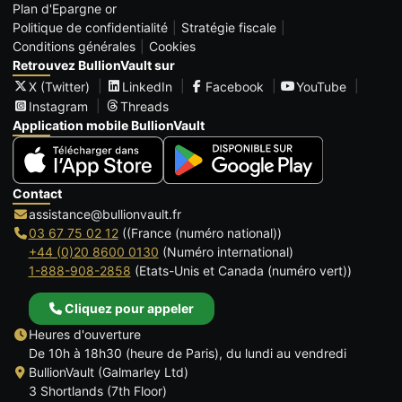
Plan d'Epargne or
Politique de confidentialité
Stratégie fiscale
Conditions générales
Cookies
Retrouvez BullionVault sur
X (Twitter)
LinkedIn
Facebook
YouTube
Instagram
Threads
Application mobile BullionVault
Contact
assistance@bullionvault.fr
03 67 75 02 12
((France (numéro national))
+44 (0)20 8600 0130
(Numéro international)
1-888-908-2858
(Etats-Unis et Canada (numéro vert))
Cliquez pour appeler
Heures d'ouverture
De 10h à 18h30 (heure de Paris), du lundi au vendredi
BullionVault (Galmarley Ltd)
3 Shortlands (7th Floor)