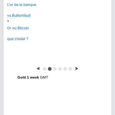
L'or de la banque
vs BullionVault
*
Or ou Bitcoin
que choisir ?
◀
⬤
⬤
⬤
⬤
⬤
⬤
▶
Gold 1 week
GMT