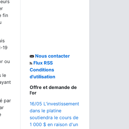
teurs
er
 fin
u
uis
d-19
Nous contacter
or ou
Flux RSS
Conditions
 le
d'utilisation
ayant
Offre et demande de
l'or
ré par
16/05 L'investissement
ar
dans le platine
e
soutiendra le cours de
1 000 $ en raison d'un