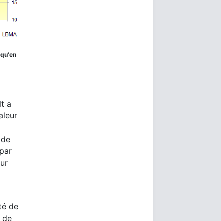
squ'en
lt a
aleur
 de
 par
our
té de
e de