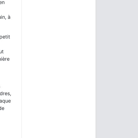
 en
in, à
petit
ut
ière
s
dres,
haque
de