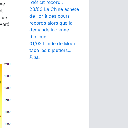
"déficit record".
ème
23/03 La Chine achète
nt
de l'or à des cours
 que
records alors que la
avéré
demande indienne
diminue
01/02 L'Inde de Modi
taxe les bijoutiers...
Plus...