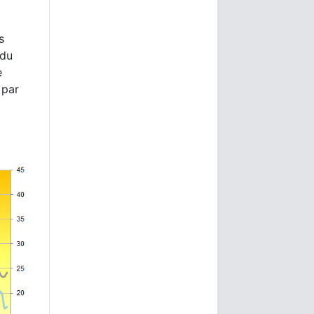
s
 du
e
 par