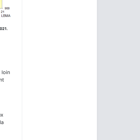
2021.
 loin
nt
ux
la