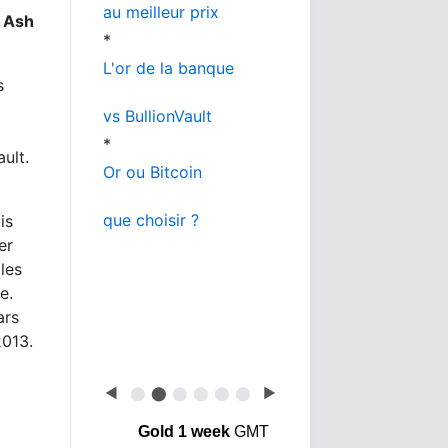
au meilleur prix
n Ash
*
L'or de la banque
s
vs BullionVault
*
ult.
Or ou Bitcoin
que choisir ?
is
er
les
e.
ars
2013.
à
◀
⬤
⬤
⬤
⬤
⬤
⬤
▶
Gold 1 week
GMT