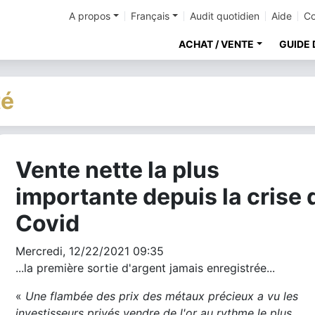
A propos
Français
Audit quotidien
Aide
Co
ACHAT / VENTE
GUIDE 
té
Vente nette la plus
cher
importante depuis la crise 
Covid
Mercredi, 12/22/2021 09:35
...la première sortie d'argent jamais enregistrée...
«
Une flambée des prix des métaux précieux a vu les
investisseurs privés vendre de l'or au rythme le plus