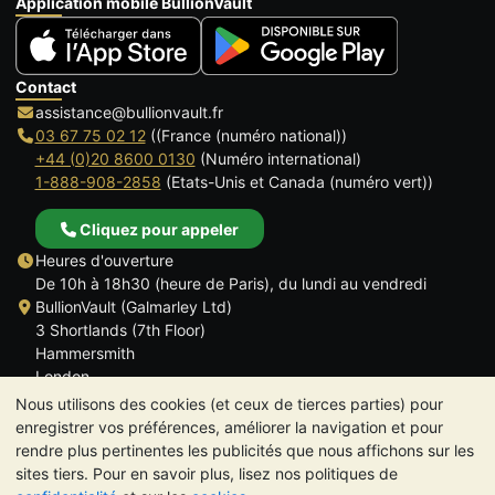
Application mobile BullionVault
Contact
assistance@bullionvault.fr
03 67 75 02 12
((France (numéro national))
+44 (0)20 8600 0130
(Numéro international)
1-888-908-2858
(Etats-Unis et Canada (numéro vert))
Cliquez pour appeler
Heures d'ouverture
De 10h à 18h30 (heure de Paris), du lundi au vendredi
BullionVault (Galmarley Ltd)
3 Shortlands (7th Floor)
Hammersmith
London
W6 8DA
Nous utilisons des cookies (et ceux de tierces parties) pour
ROYAUME UNI
enregistrer vos préférences, améliorer la navigation et pour
rendre plus pertinentes les publicités que nous affichons sur les
sites tiers. Pour en savoir plus, lisez nos politiques de