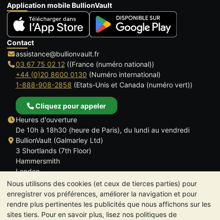
Application mobile BullionVault
Contact
assistance@bullionvault.fr
03 67 75 02 12
((France (numéro national))
+44 (0)20 8600 0130
(Numéro international)
1-888-908-2858
(Etats-Unis et Canada (numéro vert))
Cliquez pour appeler
Heures d'ouverture
De 10h à 18h30 (heure de Paris), du lundi au vendredi
BullionVault (Galmarley Ltd)
3 Shortlands (7th Floor)
Hammersmith
London
W6 8DA
Nous utilisons des cookies (et ceux de tierces parties) pour
ROYAUME UNI
enregistrer vos préférences, améliorer la navigation et pour
rendre plus pertinentes les publicités que nous affichons sur les
sites tiers. Pour en savoir plus, lisez nos politiques de