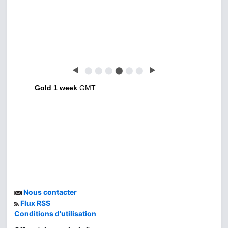
◀
⬤
⬤
⬤
⬤
⬤
⬤
▶
Gold 1 week
GMT
Nous contacter
Flux RSS
Conditions d'utilisation