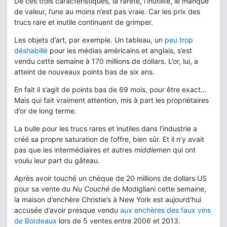
De ces trois caractéristiques, la rareté, l’inutilité, le manque
de valeur, l’une au moins n’est pas vraie. Car les prix des
trucs rare et inutile continuent de grimper.
Les objets d’art, par exemple. Un tableau, un
peu trop
déshabillé
pour les médias américains et anglais, s’est
vendu cette semaine à 170 millions de dollars. L’or, lui, a
atteint de nouveaux points bas de six ans.
En fait il s’agit de points bas de 69 mois, pour être exact…
Mais qui fait vraiment attention, mis à part les propriétaires
d’or de long terme.
La bulle pour les trucs rares et inutiles dans l’industrie a
créé sa propre saturation de l’offre, bien sûr. Et il n’y avait
pas que les intermédiaires et autres
middlemen
qui ont
voulu leur part du gâteau.
Après avoir touché un chèque de 20 millions de dollars US
pour sa vente du
Nu Couché
de Modigliani cette semaine,
la maison d’enchère Christie’s à New York est aujourd’hui
accusée d’avoir presque vendu
aux enchères des faux vins
de Bordeaux
lors de 5 ventes entre 2006 et 2013.