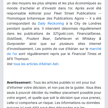
un des moyens les plus
simples
et les plus
économiques
au
monde d'acheter et d'investir dans l'or. Après avoir été
responsable éditorial pour Fleet Street Publications --
l'homologue britannique des Publications Agora -- il a été
correspondant du
Daily Reckoning
à la City de Londres
pendant quatre ans. Il intervient désormais régulièrement
dans les publications de
321gold.com
,
FinancialSense
,
GoldSeek
,
Prudent Bear
,
SafeHaven
et
Whiskey &
Gunpowder
ainsi que sur plusieurs sites internet
d'investissement. Les points de vue d'Adrian sur le
marché
de l'or
sont régulièrement repris par le
Financial Times
et
AFX Thomson.
Voir
tous les articles d'Adrian Ash
.
Avertissement :
Tous les articles publiés ici ont pour but
d'informer votre décision, et non pas de la guider. Vous êtes
seuls à pouvoir décider du meilleur placement possible pour
votre argent, et quelle que soit la décision que vous prenez,
celle-ci comportera un risque. Les informations ou données
incluses ici sont déjà peut-être dépassées par les