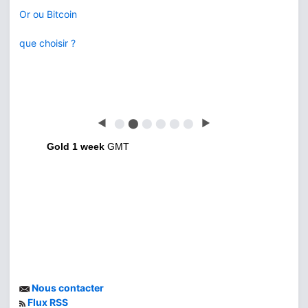
Or ou Bitcoin
que choisir ?
◀
⬤
⬤
⬤
⬤
⬤
⬤
▶
Gold 1 week
GMT
Nous contacter
Flux RSS