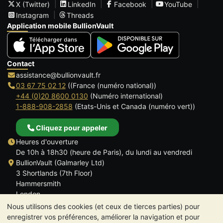
X (Twitter)
LinkedIn
Facebook
YouTube
Instagram
Threads
Application mobile BullionVault
Contact
assistance@bullionvault.fr
03 67 75 02 12
((France (numéro national))
+44 (0)20 8600 0130
(Numéro international)
1-888-908-2858
(Etats-Unis et Canada (numéro vert))
Cliquez pour appeler
Heures d'ouverture
De 10h à 18h30 (heure de Paris), du lundi au vendredi
BullionVault (Galmarley Ltd)
3 Shortlands (7th Floor)
Hammersmith
London
W6 8DA
Nous utilisons des cookies (et ceux de tierces parties) pour
ROYAUME UNI
enregistrer vos préférences, améliorer la navigation et pour