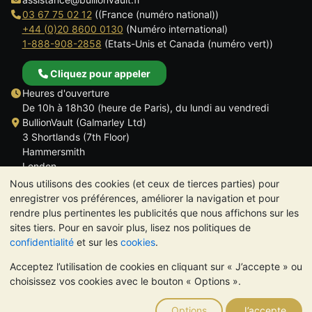
03 67 75 02 12
((France (numéro national))
+44 (0)20 8600 0130
(Numéro international)
1-888-908-2858
(Etats-Unis et Canada (numéro vert))
Cliquez pour appeler
Heures d'ouverture
De 10h à 18h30 (heure de Paris), du lundi au vendredi
BullionVault (Galmarley Ltd)
3 Shortlands (7th Floor)
Hammersmith
London
W6 8DA
Nous utilisons des cookies (et ceux de tierces parties) pour
ROYAUME UNI
enregistrer vos préférences, améliorer la navigation et pour
rendre plus pertinentes les publicités que nous affichons sur les
sites tiers. Pour en savoir plus, lisez nos politiques de
confidentialité
et sur les
cookies
.
Acceptez l’utilisation de cookies en cliquant sur « J’accepte » ou
TrustScore 4.6 | 534 avis
choisissez vos cookies avec le bouton « Options ».
VEUILLEZ NOTER:
La valeur des métaux précieux peut aussi
bien baisser qu'augmenter. Les tendances historiques ne
Options
J’accepte
garantissent pas l'évolution future des cours. Rien sur les sites