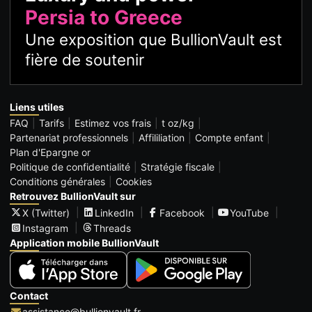
Persia to Greece
Une exposition que BullionVault est
fière de soutenir
Liens utiles
FAQ
Tarifs
Estimez vos frais
t oz/kg
Partenariat professionnels
Affililiation
Compte enfant
Plan d'Epargne or
Politique de confidentialité
Stratégie fiscale
Conditions générales
Cookies
Retrouvez BullionVault sur
X (Twitter)
LinkedIn
Facebook
YouTube
Instagram
Threads
Application mobile BullionVault
Contact
assistance@bullionvault.fr