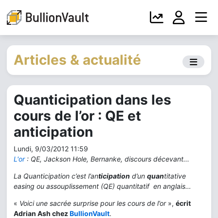
Articles & actualité
Quanticipation dans les
cours de l’or : QE et
anticipation
Lundi, 9/03/2012 11:59
L'or
: QE, Jackson Hole, Bernanke, discours décevant...
La Quanticipation c’est l’an
ticipation
d’un
quan
titative
easing ou assouplissement
(QE)
quantitatif en anglais…
«
Voici une sacrée surprise
pour les cours de l’or
»,
écrit
Adrian Ash chez
BullionVault
.