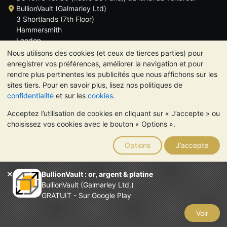
BullionVault (Galmarley Ltd)
3 Shortlands (7th Floor)
Hammersmith
London
W6 8DA
Nous utilisons des cookies (et ceux de tierces parties) pour
ROYAUME UNI
enregistrer vos préférences, améliorer la navigation et pour
rendre plus pertinentes les publicités que nous affichons sur les
sites tiers. Pour en savoir plus, lisez nos politiques de
confidentialité
et sur les
cookies
.
Acceptez l’utilisation de cookies en cliquant sur « J’accepte » ou
TrustScore 4.6 | 534 avis
choisissez vos cookies avec le bouton « Options ».
VEUILLEZ NOTER:
La valeur des métaux précieux peut aussi
bien baisser qu'augmenter. Les tendances historiques ne
Options
J’accepte
garantissent pas l'évolution future des cours. Rien sur les sites
Internet de BullionVault ou dans ses communications ne
constitue un conseil en investissement. Demander l'avis d'un
BullionVault : or, argent & platine
professionnel est à envisager pour déterminer si la possession
BullionVault (Galmarley Ltd.)
de métaux précieux vous convient.
GRATUIT - Sur Google Play
Entreprise enregistrée en Grande-Bretagne (numéro 4943684)
BullionVault Ltd © 2026
Voir