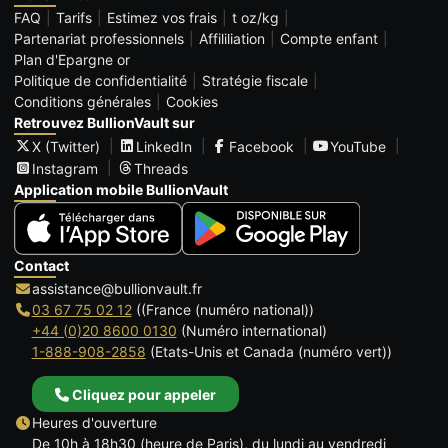
FAQ
Tarifs
Estimez vos frais
t oz/kg
Partenariat professionnels
Affililiation
Compte enfant
Plan d'Epargne or
Politique de confidentialité
Stratégie fiscale
Conditions générales
Cookies
Retrouvez BullionVault sur
X (Twitter)
LinkedIn
Facebook
YouTube
Instagram
Threads
Application mobile BullionVault
Contact
assistance@bullionvault.fr
03 67 75 02 12
((France (numéro national))
+44 (0)20 8600 0130
(Numéro international)
1-888-908-2858
(Etats-Unis et Canada (numéro vert))
Cliquez pour appeler
Heures d'ouverture
De 10h à 18h30 (heure de Paris), du lundi au vendredi