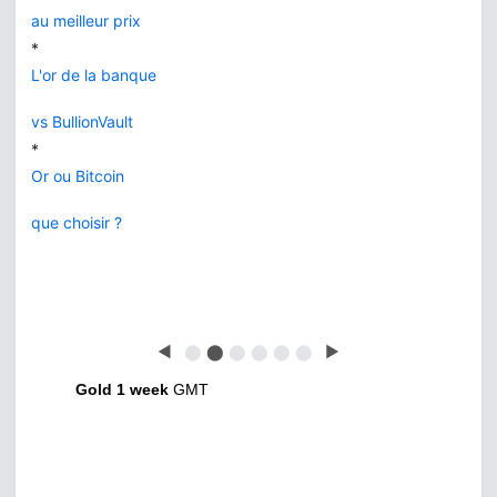
au meilleur prix
*
L'or de la banque
vs BullionVault
*
Or ou Bitcoin
que choisir ?
◀
⬤
⬤
⬤
⬤
⬤
⬤
▶
Gold 1 week
GMT