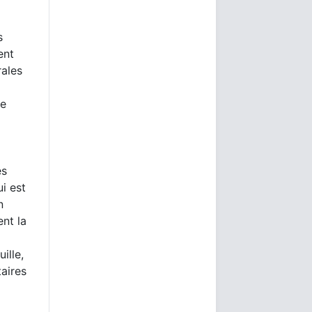
s
ent
rales
ue
es
ui est
n
ent la
ille,
taires