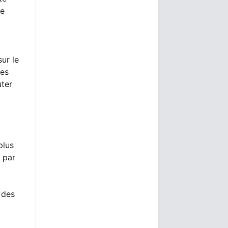
te
sur le
ées
uter
plus
 par
 des