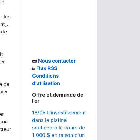
le
r les
nt].
 de
it
Nous contacter
ger
Flux RSS
Conditions
d'utilisation
é de
 aux
Offre et demande de
l'or
16/05 L'investissement
er
dans le platine
 une
soutiendra le cours de
cteur
1 000 $ en raison d'un