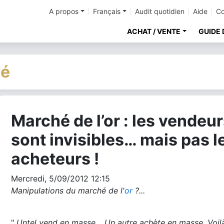
A propos
Français
Audit quotidien
Aide
Co
ACHAT / VENTE
GUIDE 
té
Marché de l’or : les vendeu
cher
sont invisibles… mais pas l
acheteurs !
Mercredi, 5/09/2012 12:15
Manipulations du marché de l'
or
?...
"
Untel vend en masse… Un autre achète en masse. Voil