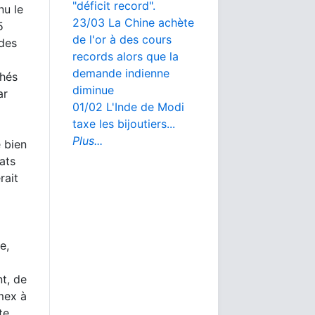
"déficit record".
nu le
23/03 La Chine achète
5
de l'or à des cours
des
records alors que la
demande indienne
chés
diminue
ar
01/02 L'Inde de Modi
taxe les bijoutiers...
Plus...
 bien
ats
rait
e,
t, de
mex à
te