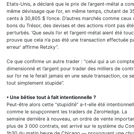
Etats-Unis, a déclaré que le prix de l’argent-métal a con
même dévissage que l’or, en même temps, chutant de 3
cents à 30,805 $ l’once. D’autres marchés comme ceux 
bons du Trésor, des devises et des actions n’ont pas été
perturbés. ‘Que seuls l’or et l’argent-métal aient été tou
prouve que cela n’a pas été une transaction effectuée p
erreur’ affirme Retzky”.
Ce que confirme un autre trader : “celui qui a un compte
dimensionné et l’argent pour trader des milliers de contr
sur l’or ne le ferait jamais en une seule transaction, ce se
tout simplement stupide”.
▪ Une bêtise tout à fait intentionnelle ?
Peut-être alors cette “stupidité” a-t-elle été intentionnell
comme le soupçonnent les traders de ZeroHedge. La
semaine dernière à nouveau, un ordre de vente importan
plus de 3 000 contrats, est arrivé sur le système du Co
1h30 du matin heure de Chicago — provoquant une chu