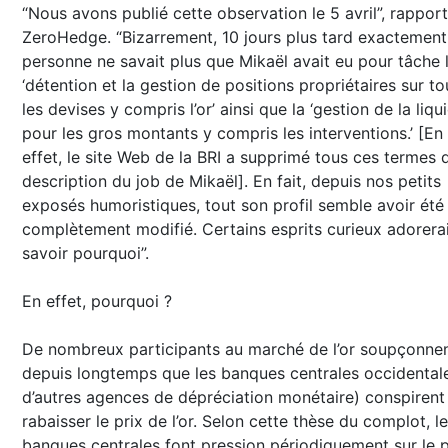
“Nous avons publié cette observation le 5 avril”, rappor
ZeroHedge. “Bizarrement, 10 jours plus tard exactement
personne ne savait plus que Mikaël avait eu pour tâche 
‘détention et la gestion de positions propriétaires sur to
les devises y compris l’or’ ainsi que la ‘gestion de la liqu
pour les gros montants y compris les interventions.’ [En
effet, le site Web de la BRI a supprimé tous ces termes 
description du job de Mikaël]. En fait, depuis nos petits
exposés humoristiques, tout son profil semble avoir été
complètement modifié. Certains esprits curieux adorera
savoir pourquoi”.
En effet, pourquoi ?
De nombreux participants au marché de l’or soupçonne
depuis longtemps que les banques centrales occidentale
d’autres agences de dépréciation monétaire) conspirent
rabaisser le prix de l’or. Selon cette thèse du complot, l
banques centrales font pression périodiquement sur le p