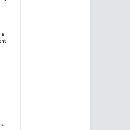
la
ent
ong