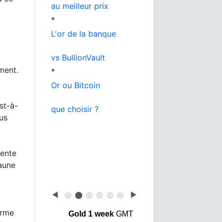
au meilleur prix
*
L'or de la banque
vs BullionVault
ment.
*
Or ou Bitcoin
st-à-
que choisir ?
us
vente
jaune
◀
⬤
⬤
⬤
⬤
⬤
⬤
▶
erme
Gold 1 week
GMT