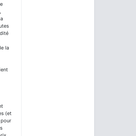
te
,
la
utes
idité
de la
ient
nt
s (et
 pour
es
rix