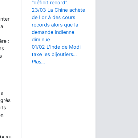
"déficit record".
23/03 La Chine achète
de l'or à des cours
enter
records alors que la
la
demande indienne
diminue
ère :
01/02 L'Inde de Modi
as
taxe les bijoutiers...
s
Plus...
la
ogrès
its
en
te au