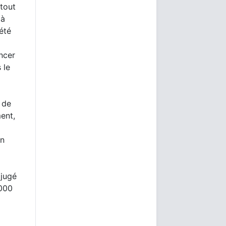
 tout
 à
été
ncer
 le
 de
ent,
on
djugé
2000
à