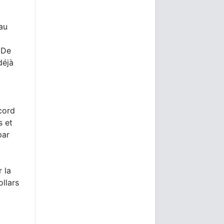
 au
 De
déjà
ecord
s et
par
 la
llars