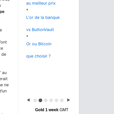
au meilleur prix
x
*
ppe
L'or de la banque
vs BullionVault
a
*
’ont
Or ou Bitcoin
ce
t de
que choisir ?
” au
erait
ne ne
d’un
◀
⬤
⬤
⬤
⬤
⬤
⬤
▶
Gold 1 week
GMT