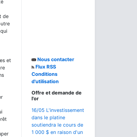
té
t de
outre
 qui
Nous contacter
es et
Flux RSS
re
Conditions
ns
d'utilisation
Offre et demande de
er
l'or
16/05 L'investissement
ui
dans le platine
rêt
soutiendra le cours de
1 000 $ en raison d'un
uper