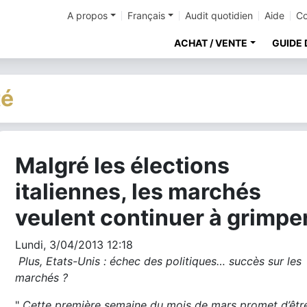
A propos
Français
Audit quotidien
Aide
Co
ACHAT / VENTE
GUIDE 
té
Malgré les élections
cher
italiennes, les marchés
veulent continuer à grimpe
Lundi, 3/04/2013 12:18
Plus, Etats-Unis : échec des politiques… succès sur les
marchés ?
"
Cette première semaine du mois de mars promet d’être