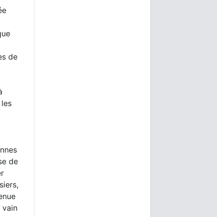
ée
que
es de
à
 les
onnes
sse de
er
siers,
tenue
 vain