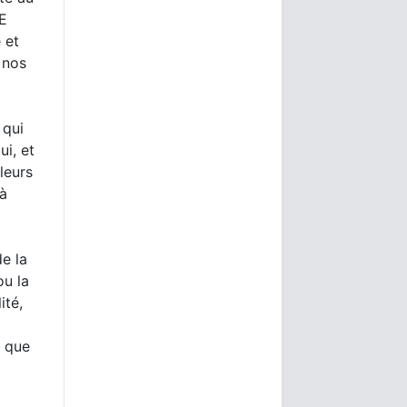
CE
 et
 nos
 qui
ui, et
leurs
 à
e la
ou la
ité,
s que