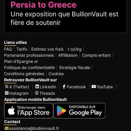
Persia to Greece
Une exposition que BullionVault est
fière de soutenir
Liens utiles
FAQ
Tarifs
Estimez vos frais
t oz/kg
Partenariat professionnels
Affililiation
Compte enfant
Plan d'Epargne or
Politique de confidentialité
Stratégie fiscale
Conditions générales
Cookies
Retrouvez BullionVault sur
X (Twitter)
LinkedIn
Facebook
YouTube
Instagram
Threads
Application mobile BullionVault
Contact
assistance@bullionvault.fr