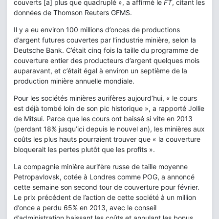
couverts [a] plus que quadruplé », a affirmé le
FT
, citant les
données de Thomson Reuters GFMS.
Il y a eu environ 100 millions d’onces de productions
d’argent futures couvertes par l’industrie minière, selon la
Deutsche Bank. C’était cinq fois la taille du programme de
couverture entier des producteurs d’argent quelques mois
auparavant, et c’était égal à environ un septième de la
production minière annuelle mondiale.
Pour les sociétés minières aurifères aujourd’hui, « le cours
est déjà tombé loin de son pic historique », a rapporté Jollie
de Mitsui. Parce que les cours ont baissé si vite en 2013
(perdant 18% jusqu’ici depuis le nouvel an), les minières aux
coûts les plus hauts pourraient trouver que « la couverture
bloquerait les pertes plutôt que les profits ».
La compagnie minière aurifère russe de taille moyenne
Petropavlovsk, cotée à Londres comme POG, a annoncé
cette semaine son second tour de couverture pour février.
Le prix précédent de l’action de cette société à un million
d’once a perdu 65% en 2013, avec le conseil
d’administration baissant les coûts et annulant les bonus.