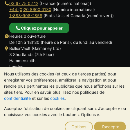
03 67 75 02 12
((France (numéro national))
+44 (0)20 8600 0130
(Numéro international)
1-888-908-2858
(Etats-Unis et Canada (numéro vert))
Cliquez pour appeler
Heures d'ouverture
De 10h à 18h30 (heure de Paris), du lundi au vendredi
BullionVault (Galmarley Ltd)
3 Shortlands (7th Floor)
Hammersmith
London
W6 8DA
Nous utilisons des cookies (et ceux de tierces parties) pour
ROYAUME UNI
enregistrer vos préférences, améliorer la navigation et pour
rendre plus pertinentes les publicités que nous affichons sur les
sites tiers. Pour en savoir plus, lisez nos politiques de
confidentialité
et sur les
cookies
.
Acceptez l’utilisation de cookies en cliquant sur « J’accepte » ou
TrustScore 4.6 | 534 avis
choisissez vos cookies avec le bouton « Options ».
VEUILLEZ NOTER:
La valeur des métaux précieux peut aussi
bien baisser qu'augmenter. Les tendances historiques ne
Options
J’accepte
garantissent pas l'évolution future des cours. Rien sur les sites