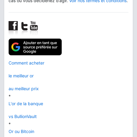
cas où vous décideriez d’agir.
Voir nos termes et conditions
.
Comment acheter
le meilleur or
au meilleur prix
*
L'or de la banque
vs BullionVault
*
Or ou Bitcoin