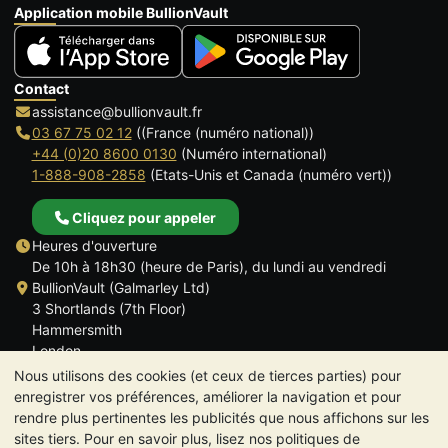
Application mobile BullionVault
Contact
assistance@bullionvault.fr
03 67 75 02 12
((France (numéro national))
+44 (0)20 8600 0130
(Numéro international)
1-888-908-2858
(Etats-Unis et Canada (numéro vert))
Cliquez pour appeler
Heures d'ouverture
De 10h à 18h30 (heure de Paris), du lundi au vendredi
BullionVault (Galmarley Ltd)
3 Shortlands (7th Floor)
Hammersmith
London
W6 8DA
Nous utilisons des cookies (et ceux de tierces parties) pour
ROYAUME UNI
enregistrer vos préférences, améliorer la navigation et pour
rendre plus pertinentes les publicités que nous affichons sur les
sites tiers. Pour en savoir plus, lisez nos politiques de