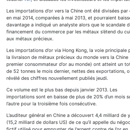
Les importations d’or vers la Chine ont été divisées par
en mai 2014, comparées à mai 2013, et pourraient baiss
davantage a indiqué un analyste alors que le scandale 
financement du commerce par les métaux s’étend du cu
aux métaux précieux.
Les importations d’or via Hong Kong, la voie principale 
la livraison de métaux précieux du monde vers la Chine 
premier consommateur d’or au monde) ont atteint un to
de 52 tonnes le mois dernier, nettes des exportations, o
révélé des chiffres nouvellement publiés jeudi.
Ce volume est le plus bas depuis janvier 2013. Les
importations sont en baisse de plus de 20% d’un mois s
l’autre pour la troisième fois consécutive.
L’auditeur général en Chine a découvert 4,4 milliard de 
(15,2 milliard de dollars US) de ce qu’il appelle du négo
fictif utilisé pour emprunter de l’argent contre de l’or en