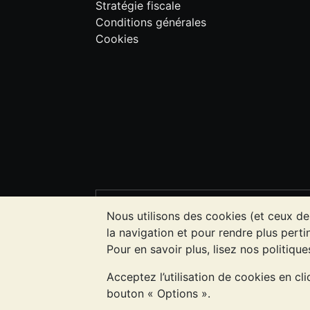
Stratégie fiscale
Conditions générales
Cookies
VEUILLEZ NOTER:
La valeur des métau
Nous utilisons des cookies (et ceux de
l'évolution future des cours. Rien sur l
la navigation et pour rendre plus pertin
investissement. Demander l'avis d'un p
Pour en savoir plus, lisez nos politiqu
Acceptez l’utilisation de cookies en cl
Entreprise enregistrée en Grande-Bret
bouton « Options ».