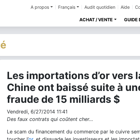
A propos
Français
Audit quotidien
Aide
Co
ACHAT / VENTE
GUIDE 
té
Les importations d’or vers l
cher
Chine ont baissé suite à un
fraude de 15 milliards $
Vendredi, 6/27/2014 11:41
Des faux contrats qui coûtent cher…
Le scam du financement du commerce par le cuivre se
toucher l’
or
, et dissuade les investisseurs et les importat