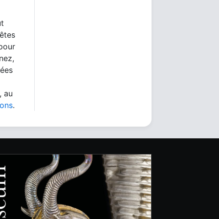
ut
 êtes
 pour
nez,
nées
, au
ions
.