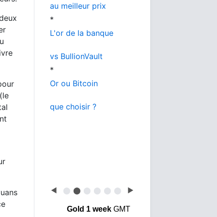
au meilleur prix
 deux
*
er
L'or de la banque
du
ivre
vs BullionVault
*
Or ou Bitcoin
pour
(le
que choisir ?
tal
nt
ur
◀
⬤
⬤
⬤
⬤
⬤
⬤
▶
yuans
ce
Gold 1 week
GMT