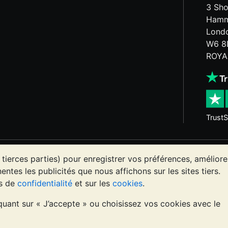
3 Sho
Hamm
Lond
W6 8
ROYA
TrustS
x précieux peut aussi bien baisser qu'augmenter. Les tenda
 tierces parties) pour enregistrer vos préférences, améliore
es sites Internet de BullionVault ou dans ses communications
entes les publicités que nous affichons sur les sites tiers.
rofessionnel est à envisager pour déterminer si la possess
es de
confidentialité
et sur les
cookies
.
iquant sur « J’accepte » ou choisissez vos cookies avec le
agne (numéro 4943684)
BullionVault Ltd © 2026