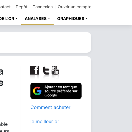
ntact
Dépôt
Connexion
Ouvrir un compte
DE L'OR
ANALYSES
GRAPHIQUES
a
e
Comment acheter
le meilleur or
mble
eurs.