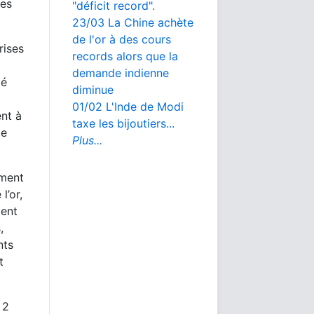
les
"déficit record".
23/03 La Chine achète
de l'or à des cours
rises
records alors que la
demande indienne
ié
diminue
01/02 L'Inde de Modi
ent à
taxe les bijoutiers...
ce
Plus...
ement
l’or,
ient
,
nts
t
 2