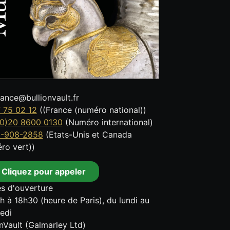
tance@bullionvault.fr
 75 02 12
((France (numéro national))
0)20 8600 0130
(Numéro international)
8-908-2858
(Etats-Unis et Canada
ro vert))
Cliquez pour appeler
s d'ouverture
h à 18h30 (heure de Paris), du lundi au
edi
onVault (Galmarley Ltd)