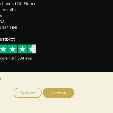
rtlands (7th Floor)
ersmith
on
DA
UME UNI
core 4.6 | 534 avis
nces historiques ne garantissent pas
r
 ne constitue un conseil en
ion de métaux précieux vous convient.
Options
J’accepte