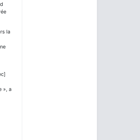
ld
vée
rs la
 ne
ec]
 », a