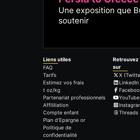
Une exposition que Bu
soutenir
Liens utiles
Retrouvez 
sur
FAQ
Tarifs
X (Twitte
Estimez vos frais
LinkedIn
t oz/kg
Faceboo
Partenariat professionnels
YouTube
Affililiation
Instagra
Compte enfant
Threads
Plan d'Epargne or
Politique de
confidentialité