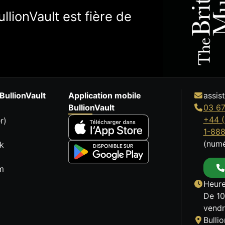
llionVault est fière de
BullionVault
Application mobile
assis
BullionVault
03 67
+44 (
r)
1-88
(numé
k
m
Heure
De 10
vendr
Bulli