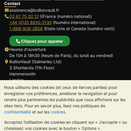
Contact
assistance@bullionvault.fr
03 67 75 02 12
((France (numéro national))
+44 (0)20 8600 0130
(Numéro international)
1-888-908-2858
(Etats-Unis et Canada (numéro vert))
Cliquez pour appeler
Heures d'ouverture
De 10h à 18h30 (heure de Paris), du lundi au vendredi
BullionVault (Galmarley Ltd)
3 Shortlands (7th Floor)
Hammersmith
London
W6 8DA
Nous utilisons des cookies (et ceux de tierces parties) pour
ROYAUME UNI
enregistrer vos préférences, améliorer la navigation et pour
rendre plus pertinentes les publicités que nous affichons sur les
sites tiers. Pour en savoir plus, lisez nos politiques de
confidentialité
et sur les
cookies
.
Acceptez l’utilisation de cookies en cliquant sur « J’accepte » ou
TrustScore 4.6 | 534 avis
choisissez vos cookies avec le bouton « Options ».
VEUILLEZ NOTER:
La valeur des métaux précieux peut aussi