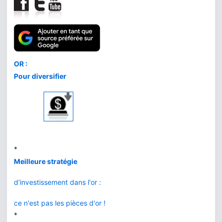
Comment acheter
le meilleur or
au meilleur prix
*
L'or de la banque
vs BullionVault
*
Or ou Bitcoin
que choisir ?