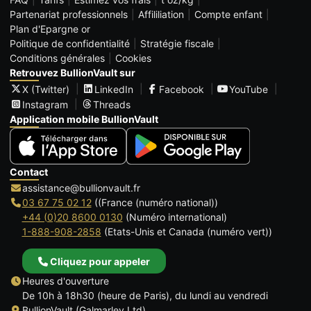
Partenariat professionnels
Affililiation
Compte enfant
Plan d'Epargne or
Politique de confidentialité
Stratégie fiscale
Conditions générales
Cookies
Retrouvez BullionVault sur
X (Twitter)
LinkedIn
Facebook
YouTube
Instagram
Threads
Application mobile BullionVault
Contact
assistance@bullionvault.fr
03 67 75 02 12
((France (numéro national))
+44 (0)20 8600 0130
(Numéro international)
1-888-908-2858
(Etats-Unis et Canada (numéro vert))
Cliquez pour appeler
Heures d'ouverture
De 10h à 18h30 (heure de Paris), du lundi au vendredi
BullionVault (Galmarley Ltd)