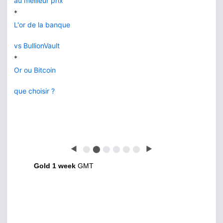
au meilleur prix
*
L'or de la banque
vs BullionVault
*
Or ou Bitcoin
que choisir ?
◀
⬤
⬤
⬤
⬤
⬤
⬤
▶
Gold 1 week
GMT