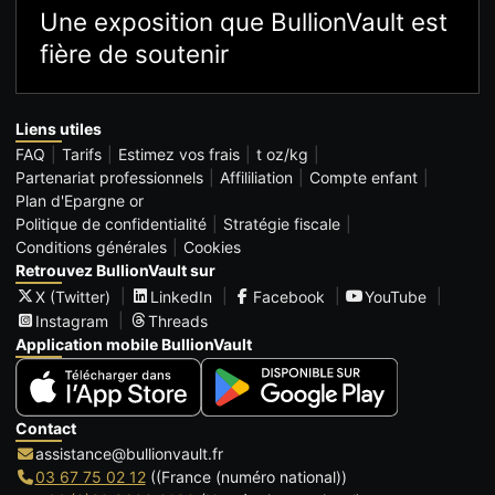
Une exposition que BullionVault est
fière de soutenir
Liens utiles
FAQ
Tarifs
Estimez vos frais
t oz/kg
Partenariat professionnels
Affililiation
Compte enfant
Plan d'Epargne or
Politique de confidentialité
Stratégie fiscale
Conditions générales
Cookies
Retrouvez BullionVault sur
X (Twitter)
LinkedIn
Facebook
YouTube
Instagram
Threads
Application mobile BullionVault
Contact
assistance@bullionvault.fr
03 67 75 02 12
((France (numéro national))