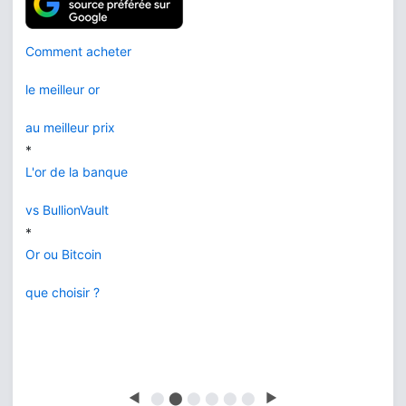
Comment acheter
le meilleur or
au meilleur prix
*
L'or de la banque
vs BullionVault
*
Or ou Bitcoin
que choisir ?
◀
⬤
⬤
⬤
⬤
⬤
⬤
▶