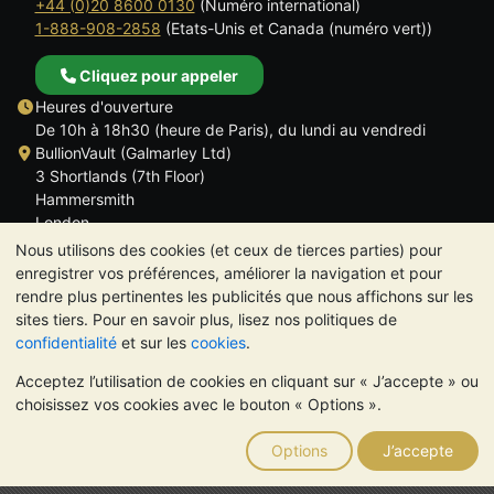
+44 (0)20 8600 0130
(Numéro international)
1-888-908-2858
(Etats-Unis et Canada (numéro vert))
Cliquez pour appeler
Heures d'ouverture
De 10h à 18h30 (heure de Paris), du lundi au vendredi
BullionVault (Galmarley Ltd)
3 Shortlands (7th Floor)
Hammersmith
London
W6 8DA
Nous utilisons des cookies (et ceux de tierces parties) pour
ROYAUME UNI
enregistrer vos préférences, améliorer la navigation et pour
rendre plus pertinentes les publicités que nous affichons sur les
sites tiers. Pour en savoir plus, lisez nos politiques de
confidentialité
et sur les
cookies
.
Acceptez l’utilisation de cookies en cliquant sur « J’accepte » ou
TrustScore 4.6 | 534 avis
choisissez vos cookies avec le bouton « Options ».
VEUILLEZ NOTER:
La valeur des métaux précieux peut aussi
bien baisser qu'augmenter. Les tendances historiques ne
Options
J’accepte
garantissent pas l'évolution future des cours. Rien sur les sites
Internet de BullionVault ou dans ses communications ne