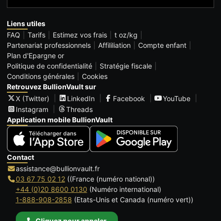
Liens utiles
FAQ
Tarifs
Estimez vos frais
t oz/kg
Partenariat professionnels
Affililiation
Compte enfant
Plan d'Epargne or
Politique de confidentialité
Stratégie fiscale
Conditions générales
Cookies
Retrouvez BullionVault sur
X (Twitter)
LinkedIn
Facebook
YouTube
Instagram
Threads
Application mobile BullionVault
Contact
assistance@bullionvault.fr
03 67 75 02 12
((France (numéro national))
+44 (0)20 8600 0130
(Numéro international)
1-888-908-2858
(Etats-Unis et Canada (numéro vert))
Cliquez pour appeler