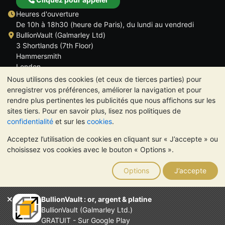
Heures d'ouverture
De 10h à 18h30 (heure de Paris), du lundi au vendredi
BullionVault (Galmarley Ltd)
3 Shortlands (7th Floor)
Hammersmith
London
W6 8DA
Nous utilisons des cookies (et ceux de tierces parties) pour
ROYAUME UNI
enregistrer vos préférences, améliorer la navigation et pour
rendre plus pertinentes les publicités que nous affichons sur les
sites tiers. Pour en savoir plus, lisez nos politiques de
confidentialité
et sur les
cookies
.
Acceptez l’utilisation de cookies en cliquant sur « J’accepte » ou
TrustScore 4.6 | 534 avis
choisissez vos cookies avec le bouton « Options ».
VEUILLEZ NOTER:
La valeur des métaux précieux peut aussi
bien baisser qu'augmenter. Les tendances historiques ne
Options
J’accepte
garantissent pas l'évolution future des cours. Rien sur les sites
Internet de BullionVault ou dans ses communications ne
constitue un conseil en investissement. Demander l'avis d'un
BullionVault : or, argent & platine
professionnel est à envisager pour déterminer si la possession
BullionVault (Galmarley Ltd.)
de métaux précieux vous convient.
GRATUIT - Sur Google Play
Entreprise enregistrée en Grande-Bretagne (numéro 4943684)