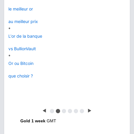
le meilleur or
au meilleur prix
*
L'or de la banque
vs BullionVault
*
Or ou Bitcoin
que choisir ?
◀
⬤
⬤
⬤
⬤
⬤
⬤
▶
Gold 1 week
GMT