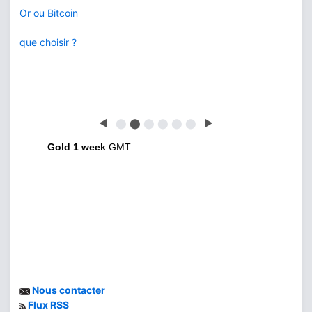
Or ou Bitcoin
que choisir ?
◀
⬤
⬤
⬤
⬤
⬤
⬤
▶
Gold 1 week
GMT
Nous contacter
Flux RSS