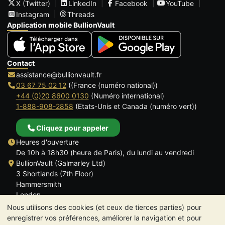
X (Twitter)
LinkedIn
Facebook
YouTube
Instagram
Threads
Application mobile BullionVault
Contact
assistance@bullionvault.fr
03 67 75 02 12
((France (numéro national))
+44 (0)20 8600 0130
(Numéro international)
1-888-908-2858
(Etats-Unis et Canada (numéro vert))
Cliquez pour appeler
Heures d'ouverture
De 10h à 18h30 (heure de Paris), du lundi au vendredi
BullionVault (Galmarley Ltd)
3 Shortlands (7th Floor)
Hammersmith
London
W6 8DA
Nous utilisons des cookies (et ceux de tierces parties) pour
ROYAUME UNI
enregistrer vos préférences, améliorer la navigation et pour