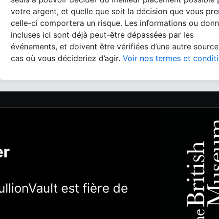
votre argent, et quelle que soit la décision que vous pre
celle-ci comportera un risque. Les informations ou don
incluses ici sont déjà peut-être dépassées par les
événements, et doivent être vérifiées d’une autre source
cas où vous décideriez d’agir.
Voir nos termes et condit
er
llionVault est fière de