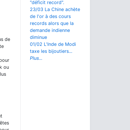
"déficit record".
23/03 La Chine achète
de l'or à des cours
records alors que la
demande indienne
diminue
us de
01/02 L'Inde de Modi
te
taxe les bijoutiers...
Plus...
 pour
rk ou
lus
ut
 êtes
 pour