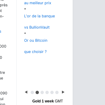
au meilleur prix
après
*
nt
L'or de la banque
en-
vs BullionVault
s
*
Or ou Bitcoin
 000
que choisir ?
00
tre
se
◀
⬤
⬤
⬤
⬤
⬤
⬤
▶
1 090
ui
Gold 1 week
GMT
ion