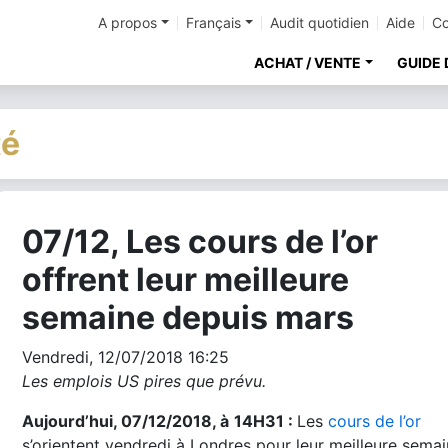
A propos
Français
Audit quotidien
Aide
Co
ACHAT / VENTE
GUIDE 
té
07/12, Les cours de l’or
cher
offrent leur meilleure
semaine depuis mars
Vendredi, 12/07/2018 16:25
Les emplois US pires que prévu.
Aujourd’hui, 07/12/2018, à
14H31 :
Les
cours de l’or
s’orientent vendredi à Londres pour leur meilleure sema