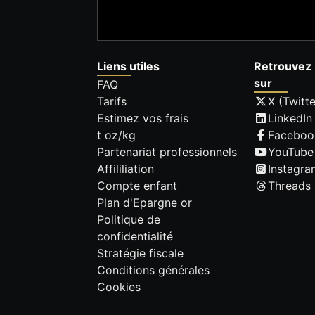
Liens utiles
Retrouvez 
sur
FAQ
Tarifs
X (Twitte
Estimez vos frais
LinkedIn
t oz/kg
Faceboo
Partenariat professionnels
YouTube
Affililiation
Instagra
Compte enfant
Threads
Plan d'Epargne or
Politique de
confidentialité
Stratégie fiscale
Conditions générales
Cookies