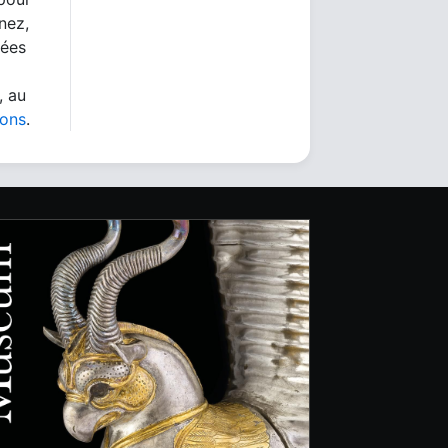
nez,
nées
, au
ions
.