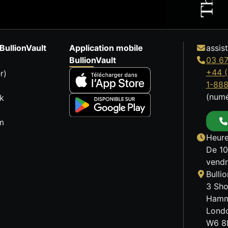
BullionVault
Application mobile
assis
BullionVault
03 67
+44 (
r)
1-88
(numé
k
m
Heure
De 10
vendr
Bulli
3 Sho
Hamm
Lond
W6 8