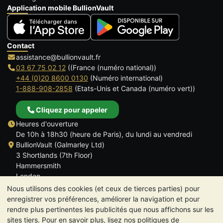
Application mobile BullionVault
Contact
assistance@bullionvault.fr
03 67 75 02 12
((France (numéro national))
+44 (0)20 8600 0130
(Numéro international)
1-888-908-2858
(Etats-Unis et Canada (numéro vert))
Cliquez pour appeler
Heures d'ouverture
De 10h à 18h30 (heure de Paris), du lundi au vendredi
BullionVault (Galmarley Ltd)
3 Shortlands (7th Floor)
Hammersmith
London
W6 8DA
Nous utilisons des cookies (et ceux de tierces parties) pour
ROYAUME UNI
enregistrer vos préférences, améliorer la navigation et pour
rendre plus pertinentes les publicités que nous affichons sur les
sites tiers. Pour en savoir plus, lisez nos politiques de