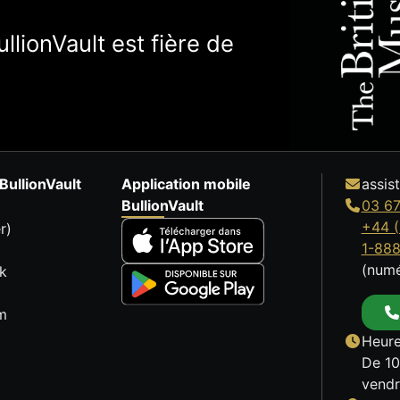
llionVault est fière de
BullionVault
Application mobile
assis
BullionVault
03 67
+44 (
r)
1-88
(numé
k
m
Heure
De 10
vendr