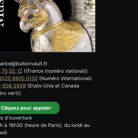
tance@bullionvault.fr
 75 02 12
((France (numéro national))
0)20 8600 0130
(Numéro international)
8-908-2858
(Etats-Unis et Canada
ro vert))
Cliquez pour appeler
s d'ouverture
h à 18h30 (heure de Paris), du lundi au
edi