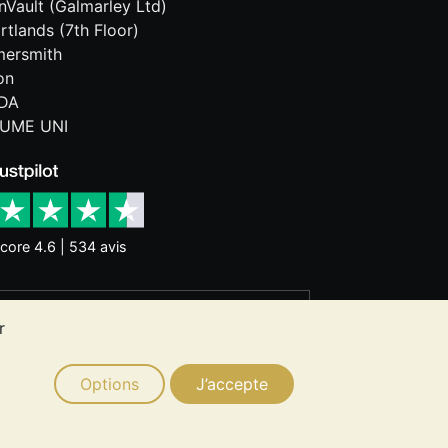
onVault (Galmarley Ltd)
rtlands (7th Floor)
ersmith
on
DA
UME UNI
core 4.6 | 534 avis
nces historiques ne garantissent pas
r
 ne constitue un conseil en
ion de métaux précieux vous convient.
Options
J’accepte