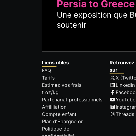
Persia to Greece
Une exposition que Bu
soutenir
Liens utiles
Retrouvez 
sur
FAQ
Tarifs
X (Twitte
Estimez vos frais
LinkedIn
t oz/kg
Faceboo
Partenariat professionnels
YouTube
Affililiation
Instagra
Compte enfant
Threads
Plan d'Epargne or
Politique de