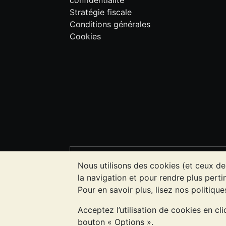
confidentialité
Stratégie fiscale
Conditions générales
Cookies
VEUILLEZ NOTER:
La valeur des métau
Nous utilisons des cookies (et ceux de
l'évolution future des cours. Rien sur l
la navigation et pour rendre plus pertin
investissement. Demander l'avis d'un p
Pour en savoir plus, lisez nos politiqu
Acceptez l’utilisation de cookies en cl
Entreprise enregistrée en Grande-Bret
bouton « Options ».