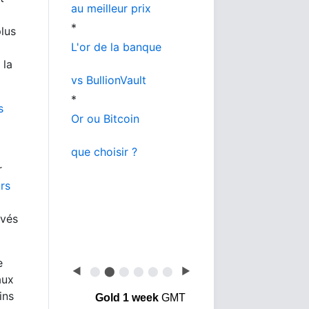
au meilleur prix
*
plus
L'or de la banque
 la
vs BullionVault
*
s
Or ou Bitcoin
que choisir ?
r
rs
rvés
e
◀
⬤
⬤
⬤
⬤
⬤
⬤
▶
aux
ins
Gold 1 week
GMT