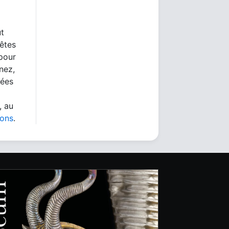
ut
 êtes
 pour
nez,
nées
, au
ions
.