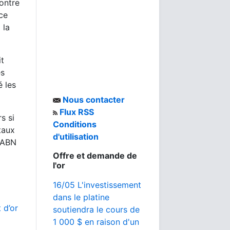
ontre
nce
 la
it
es
é les
Nous contacter
Flux RSS
s si
Conditions
taux
d'utilisation
e ABN
Offre et demande de
l'or
16/05 L'investissement
dans le platine
 d’or
soutiendra le cours de
1 000 $ en raison d'un