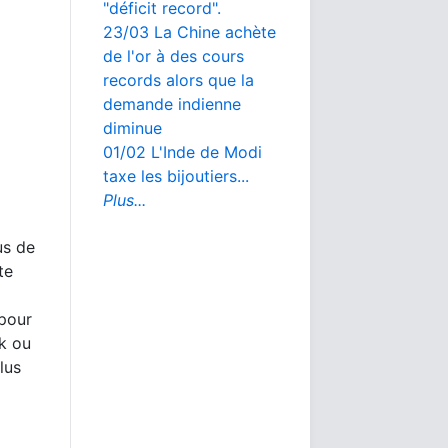
"déficit record".
23/03 La Chine achète
de l'or à des cours
records alors que la
demande indienne
diminue
01/02 L'Inde de Modi
taxe les bijoutiers...
Plus...
us de
te
 pour
rk ou
lus