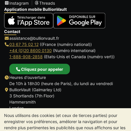
Instagram
Threads
Application mobile BullionVault
Contact
assistance@bullionvault.fr
03 67 75 02 12
((France (numéro national))
+44 (0)20 8600 0130
(Numéro international)
1-888-908-2858
(Etats-Unis et Canada (numéro vert))
Cliquez pour appeler
Heures d'ouverture
De 10h à 18h30 (heure de Paris), du lundi au vendredi
BullionVault (Galmarley Ltd)
3 Shortlands (7th Floor)
Hammersmith
London
W6 8DA
Nous utilisons des cookies (et ceux de tierces parties) pour
ROYAUME UNI
enregistrer vos préférences, améliorer la navigation et pour
rendre plus pertinentes les publicités que nous affichons sur les