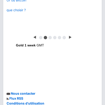
Or ou Bitcoin
que choisir ?
◀
⬤
⬤
⬤
⬤
⬤
⬤
▶
Gold 1 week
GMT
Nous contacter
Flux RSS
Conditions d'utilisation