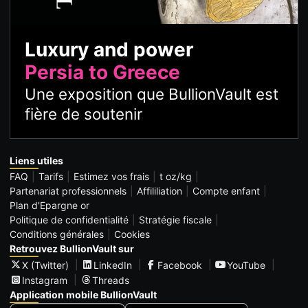
Luxury and power
Persia to Greece
Une exposition que BullionVault est
fière de soutenir
Liens utiles
FAQ
Tarifs
Estimez vos frais
t oz/kg
Partenariat professionnels
Affililiation
Compte enfant
Plan d'Epargne or
Politique de confidentialité
Stratégie fiscale
Conditions générales
Cookies
Retrouvez BullionVault sur
X (Twitter)
LinkedIn
Facebook
YouTube
Instagram
Threads
Application mobile BullionVault