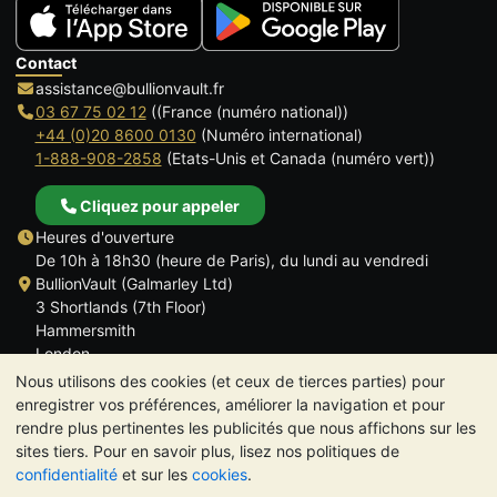
Contact
assistance@bullionvault.fr
03 67 75 02 12
((France (numéro national))
+44 (0)20 8600 0130
(Numéro international)
1-888-908-2858
(Etats-Unis et Canada (numéro vert))
Cliquez pour appeler
Heures d'ouverture
De 10h à 18h30 (heure de Paris), du lundi au vendredi
BullionVault (Galmarley Ltd)
3 Shortlands (7th Floor)
Hammersmith
London
W6 8DA
Nous utilisons des cookies (et ceux de tierces parties) pour
ROYAUME UNI
enregistrer vos préférences, améliorer la navigation et pour
rendre plus pertinentes les publicités que nous affichons sur les
sites tiers. Pour en savoir plus, lisez nos politiques de
confidentialité
et sur les
cookies
.