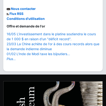
Nous contacter
Flux RSS
Conditions d'utilisation
Offre et demande de l'or
16/05 L'investissement dans le platine soutiendra le cours
de 1 000 $ en raison d'un "déficit record".
23/03 La Chine achète de l'or à des cours records alors que
la demande indienne diminue
01/02 L'Inde de Modi taxe les bijoutiers...
Plus...