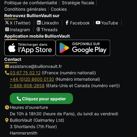
Politique de confidentialité
Stratégie fiscale
Conditions générales
Cookies
Retrouvez BullionVault sur
X (Twitter)
LinkedIn
Facebook
YouTube
Instagram
Threads
Application mobile BullionVault
Contact
assistance@bullionvault.fr
03 67 75 02 12
((France (numéro national))
+44 (0)20 8600 0130
(Numéro international)
1-888-908-2858
(Etats-Unis et Canada (numéro vert))
Cliquez pour appeler
Heures d'ouverture
De 10h à 18h30 (heure de Paris), du lundi au vendredi
BullionVault (Galmarley Ltd)
3 Shortlands (7th Floor)
Hammersmith