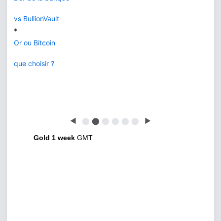
vs BullionVault
*
Or ou Bitcoin
que choisir ?
◀
⬤
⬤
⬤
⬤
⬤
⬤
▶
Gold 1 week
GMT