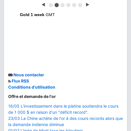
◀
⬤
⬤
⬤
⬤
⬤
⬤
▶
Gold 1 week
GMT
Nous contacter
Flux RSS
Conditions d'utilisation
Offre et demande de l'or
16/05 L'investissement dans le platine soutiendra le cours
de 1 000 $ en raison d'un "déficit record".
23/03 La Chine achète de l'or à des cours records alors que
la demande indienne diminue
01/02 L'Inde de Modi taxe les bijoutiers...