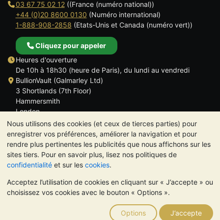
03 67 75 02 12
((France (numéro national))
+44 (0)20 8600 0130
(Numéro international)
1-888-908-2858
(Etats-Unis et Canada (numéro vert))
Cliquez pour appeler
Heures d'ouverture
De 10h à 18h30 (heure de Paris), du lundi au vendredi
BullionVault (Galmarley Ltd)
3 Shortlands (7th Floor)
Hammersmith
London
W6 8DA
Nous utilisons des cookies (et ceux de tierces parties) pour
ROYAUME UNI
enregistrer vos préférences, améliorer la navigation et pour
rendre plus pertinentes les publicités que nous affichons sur les
sites tiers. Pour en savoir plus, lisez nos politiques de
confidentialité
et sur les
cookies
.
Acceptez l’utilisation de cookies en cliquant sur « J’accepte » ou
TrustScore 4.6 | 534 avis
choisissez vos cookies avec le bouton « Options ».
VEUILLEZ NOTER:
La valeur des métaux précieux peut aussi
bien baisser qu'augmenter. Les tendances historiques ne
Options
J’accepte
garantissent pas l'évolution future des cours. Rien sur les sites