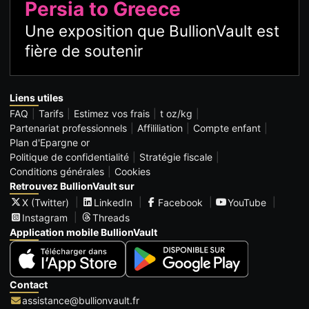
Persia to Greece
Une exposition que BullionVault est
fière de soutenir
Liens utiles
FAQ
Tarifs
Estimez vos frais
t oz/kg
Partenariat professionnels
Affililiation
Compte enfant
Plan d'Epargne or
Politique de confidentialité
Stratégie fiscale
Conditions générales
Cookies
Retrouvez BullionVault sur
X (Twitter)
LinkedIn
Facebook
YouTube
Instagram
Threads
Application mobile BullionVault
Contact
assistance@bullionvault.fr