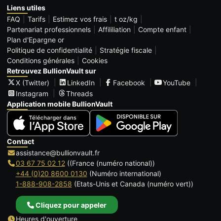
Liens utiles
FAQ
Tarifs
Estimez vos frais
t oz/kg
Partenariat professionnels
Affililiation
Compte enfant
Plan d'Epargne or
Politique de confidentialité
Stratégie fiscale
Conditions générales
Cookies
Retrouvez BullionVault sur
X (Twitter)
LinkedIn
Facebook
YouTube
Instagram
Threads
Application mobile BullionVault
Contact
assistance@bullionvault.fr
03 67 75 02 12
((France (numéro national))
+44 (0)20 8600 0130
(Numéro international)
1-888-908-2858
(Etats-Unis et Canada (numéro vert))
Cliquez pour appeler
Heures d'ouverture