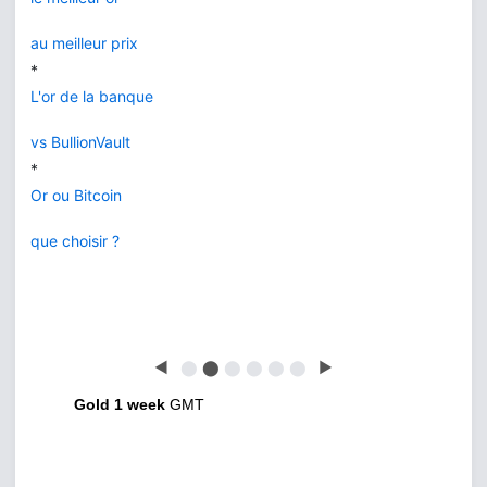
au meilleur prix
*
L'or de la banque
vs BullionVault
*
Or ou Bitcoin
que choisir ?
◀
⬤
⬤
⬤
⬤
⬤
⬤
▶
Gold 1 week
GMT