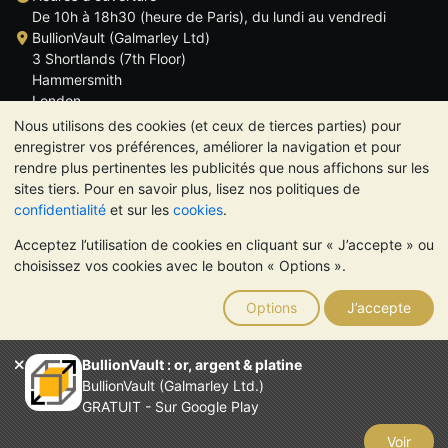
De 10h à 18h30 (heure de Paris), du lundi au vendredi
BullionVault (Galmarley Ltd)
3 Shortlands (7th Floor)
Hammersmith
London
W6 8DA
Nous utilisons des cookies (et ceux de tierces parties) pour
ROYAUME UNI
enregistrer vos préférences, améliorer la navigation et pour
rendre plus pertinentes les publicités que nous affichons sur les
sites tiers. Pour en savoir plus, lisez nos politiques de
confidentialité
et sur les
cookies
.
Acceptez l’utilisation de cookies en cliquant sur « J’accepte » ou
TrustScore 4.6 | 534 avis
choisissez vos cookies avec le bouton « Options ».
VEUILLEZ NOTER:
La valeur des métaux précieux peut aussi
bien baisser qu'augmenter. Les tendances historiques ne
Options
J’accepte
garantissent pas l'évolution future des cours. Rien sur les sites
Internet de BullionVault ou dans ses communications ne
constitue un conseil en investissement. Demander l'avis d'un
BullionVault : or, argent & platine
professionnel est à envisager pour déterminer si la possession
BullionVault (Galmarley Ltd.)
de métaux précieux vous convient.
GRATUIT - Sur Google Play
Entreprise enregistrée en Grande-Bretagne (numéro 4943684)
BullionVault Ltd © 2026
Voir