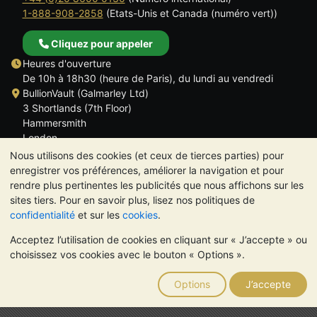
1-888-908-2858
(Etats-Unis et Canada (numéro vert))
Cliquez pour appeler
Heures d'ouverture
De 10h à 18h30 (heure de Paris), du lundi au vendredi
BullionVault (Galmarley Ltd)
3 Shortlands (7th Floor)
Hammersmith
London
W6 8DA
Nous utilisons des cookies (et ceux de tierces parties) pour
ROYAUME UNI
enregistrer vos préférences, améliorer la navigation et pour
rendre plus pertinentes les publicités que nous affichons sur les
sites tiers. Pour en savoir plus, lisez nos politiques de
confidentialité
et sur les
cookies
.
Acceptez l’utilisation de cookies en cliquant sur « J’accepte » ou
TrustScore 4.6 | 534 avis
choisissez vos cookies avec le bouton « Options ».
VEUILLEZ NOTER:
La valeur des métaux précieux peut aussi
bien baisser qu'augmenter. Les tendances historiques ne
Options
J’accepte
garantissent pas l'évolution future des cours. Rien sur les sites
Internet de BullionVault ou dans ses communications ne
constitue un conseil en investissement. Demander l'avis d'un