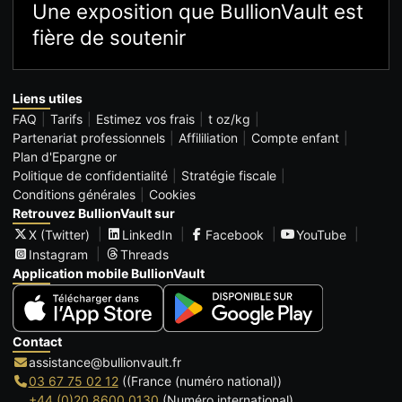
Une exposition que BullionVault est
fière de soutenir
Liens utiles
FAQ
Tarifs
Estimez vos frais
t oz/kg
Partenariat professionnels
Affililiation
Compte enfant
Plan d'Epargne or
Politique de confidentialité
Stratégie fiscale
Conditions générales
Cookies
Retrouvez BullionVault sur
X (Twitter)
LinkedIn
Facebook
YouTube
Instagram
Threads
Application mobile BullionVault
Contact
assistance@bullionvault.fr
03 67 75 02 12
((France (numéro national))
+44 (0)20 8600 0130
(Numéro international)