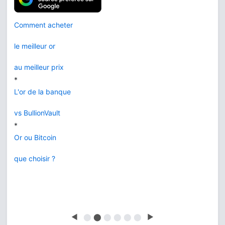
Comment acheter
le meilleur or
au meilleur prix
*
L'or de la banque
vs BullionVault
*
Or ou Bitcoin
que choisir ?
◀
⬤
⬤
⬤
⬤
⬤
⬤
▶