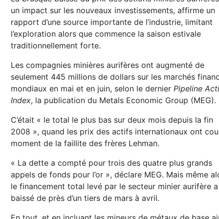
un impact sur les nouveaux investissements, affirme un
rapport d’une source importante de l’industrie, limitant
l’exploration alors que commence la saison estivale
traditionnellement forte.
Les compagnies minières aurifères ont augmenté de
seulement 445 millions de dollars sur les marchés financ
mondiaux en mai et en juin, selon le dernier
Pipeline Act
Index
, la publication du Metals Economic Group (MEG).
C’était « le total le plus bas sur deux mois depuis la fin
2008 », quand les prix des actifs internationaux ont cou
moment de la faillite des frères Lehman.
« La dette a compté pour trois des quatre plus grands
appels de fonds pour l’or », déclare MEG. Mais même al
le financement total levé par le secteur minier aurifère a
baissé de près d’un tiers de mars à avril.
En tout, et en incluant les mineurs de métaux de base ai