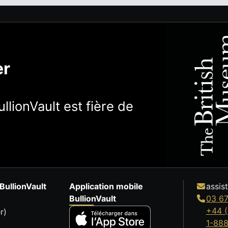
er
llionVault est fière de
BullionVault
Application mobile
assis
BullionVault
03 67
+44 (
r)
1-88