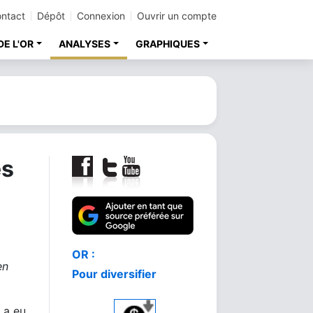
ntact
Dépôt
Connexion
Ouvrir un compte
DE L'OR
ANALYSES
GRAPHIQUES
es
Comment acheter
en
le meilleur or
 a eu