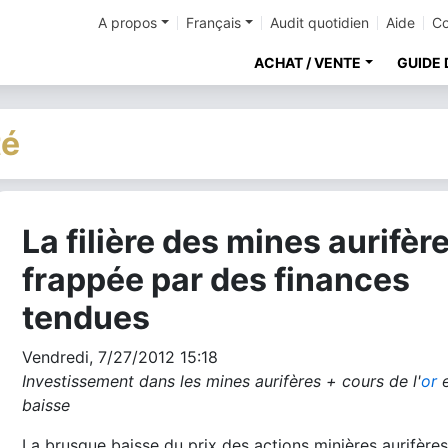
A propos
Français
Audit quotidien
Aide
Co
ACHAT / VENTE
GUIDE 
té
La filière des mines aurifèr
cher
frappée par des finances
tendues
Vendredi, 7/27/2012 15:18
Investissement dans les mines aurifères + cours de l'
or
baisse
La brusque baisse du prix des actions minières aurifères