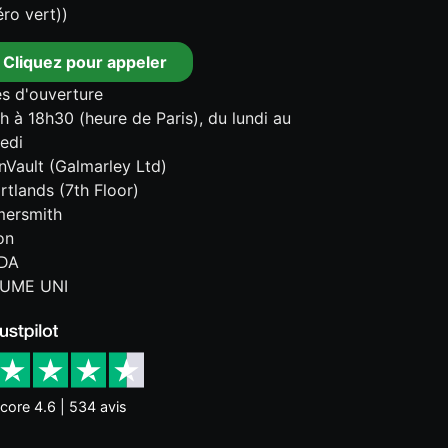
ro vert))
Cliquez pour appeler
s d'ouverture
h à 18h30 (heure de Paris), du lundi au
edi
onVault (Galmarley Ltd)
rtlands (7th Floor)
ersmith
on
DA
UME UNI
core 4.6 | 534 avis