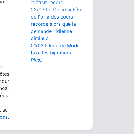
aux
"déficit record".
23/03 La Chine achète
de l'or à des cours
records alors que la
demande indienne
diminue
01/02 L'Inde de Modi
taxe les bijoutiers...
Plus...
ut
 êtes
 pour
nez,
nées
, au
ions
.