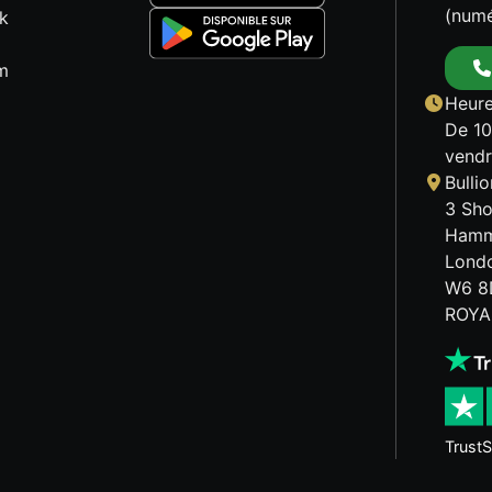
(numé
k
m
Heure
De 10
vendr
Bulli
3 Sho
Hamm
Lond
W6 8
ROYA
TrustS