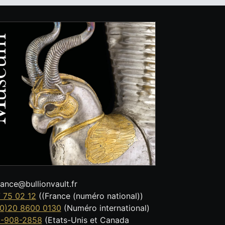
tance@bullionvault.fr
 75 02 12
((France (numéro national))
0)20 8600 0130
(Numéro international)
8-908-2858
(Etats-Unis et Canada