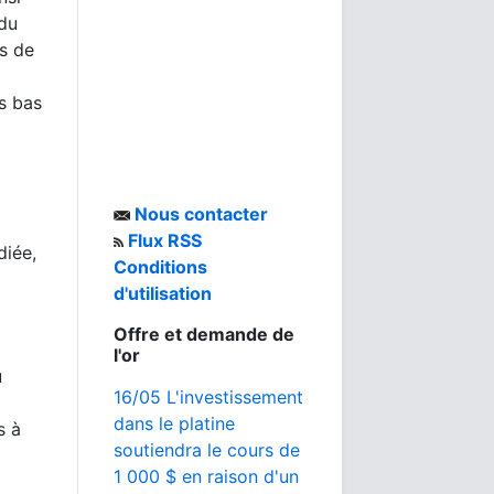
 du
us de
us bas
Nous contacter
Flux RSS
diée,
Conditions
d'utilisation
Offre et demande de
l'or
u
16/05 L'investissement
dans le platine
s à
soutiendra le cours de
1 000 $ en raison d'un