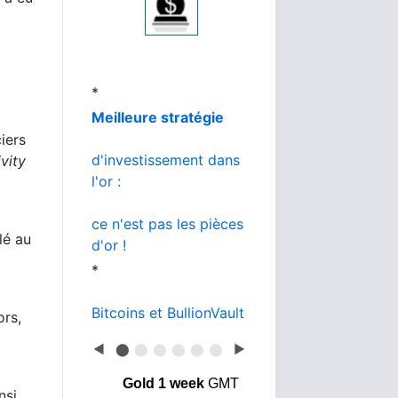
au meilleur prix
*
L'or de la banque
vs BullionVault
*
iers
Or ou Bitcoin
ivity
que choisir ?
lé au
ors,
◀
⬤
⬤
⬤
⬤
⬤
⬤
▶
Gold 1 week
GMT
nsi