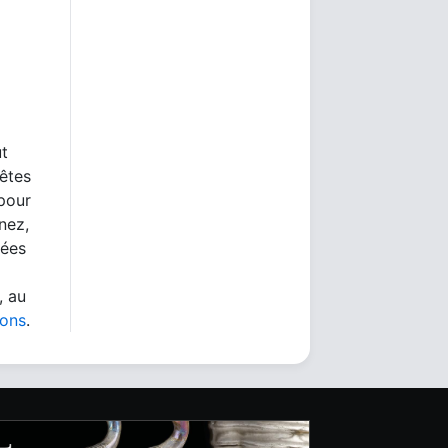
ut
 êtes
 pour
nez,
nées
, au
ions
.