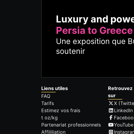
Luxury and pow
Persia to Greece
Une exposition que Bu
soutenir
Liens utiles
Retrouvez 
sur
FAQ
Tarifs
X (Twitte
Estimez vos frais
LinkedIn
t oz/kg
Faceboo
Partenariat professionnels
YouTube
Affililiation
Instagra