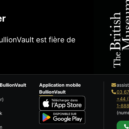
er
llionVault est fière de
BullionVault
Application mobile
assis
BullionVault
03 67
+44 (
r)
1-88
(numé
k
m