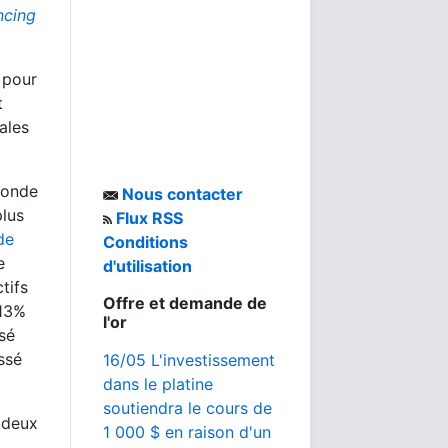
ncing
 pour
t
ales
monde
Nous contacter
plus
Flux RSS
de
Conditions
e
d'utilisation
tifs
Offre et demande de
 13%
l'or
ssé
ssé
16/05 L'investissement
dans le platine
soutiendra le cours de
 deux
1 000 $ en raison d'un