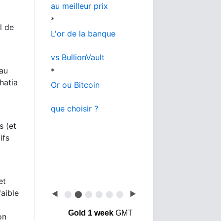
au meilleur prix
*
l de
L'or de la banque
vs BullionVault
 au
*
hatia
Or ou Bitcoin
que choisir ?
s (et
ifs
et
aible
◀
⬤
⬤
⬤
⬤
⬤
⬤
▶
Gold 1 week
GMT
on