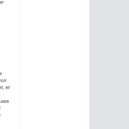
er
e
voir
t, et
uses
t
s