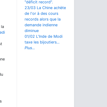
"déficit record".
23/03 La Chine achète
de l'or à des cours
records alors que la
demande indienne
 la
diminue
edi
01/02 L'Inde de Modi
taxe les bijoutiers...
st
Plus...
une
du
s