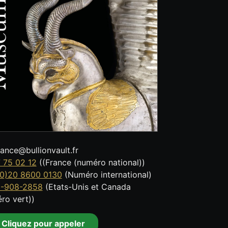
tance@bullionvault.fr
 75 02 12
((France (numéro national))
0)20 8600 0130
(Numéro international)
8-908-2858
(Etats-Unis et Canada
ro vert))
Cliquez pour appeler