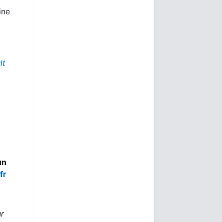
ine
lt
un
fr
r