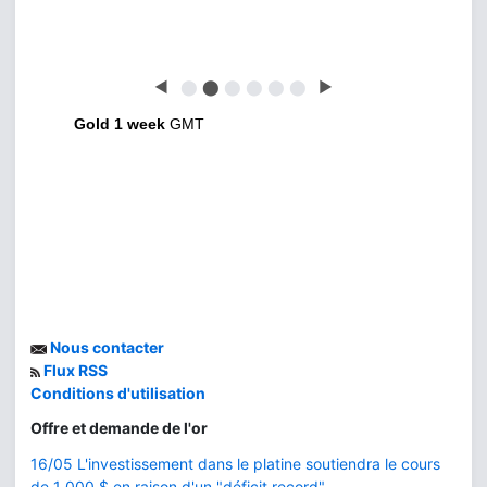
◀
⬤
⬤
⬤
⬤
⬤
⬤
▶
Gold 1 week
GMT
Nous contacter
Flux RSS
Conditions d'utilisation
Offre et demande de l'or
16/05 L'investissement dans le platine soutiendra le cours
de 1 000 $ en raison d'un "déficit record".