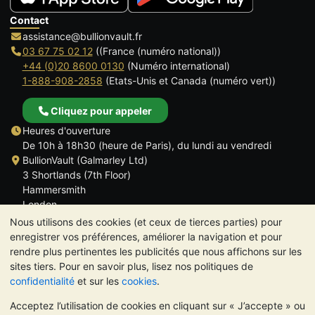
Contact
assistance@bullionvault.fr
03 67 75 02 12
((France (numéro national))
+44 (0)20 8600 0130
(Numéro international)
1-888-908-2858
(Etats-Unis et Canada (numéro vert))
Cliquez pour appeler
Heures d'ouverture
De 10h à 18h30 (heure de Paris), du lundi au vendredi
BullionVault (Galmarley Ltd)
3 Shortlands (7th Floor)
Hammersmith
London
W6 8DA
Nous utilisons des cookies (et ceux de tierces parties) pour
ROYAUME UNI
enregistrer vos préférences, améliorer la navigation et pour
rendre plus pertinentes les publicités que nous affichons sur les
sites tiers. Pour en savoir plus, lisez nos politiques de
confidentialité
et sur les
cookies
.
Acceptez l’utilisation de cookies en cliquant sur « J’accepte » ou
TrustScore 4.6 | 534 avis