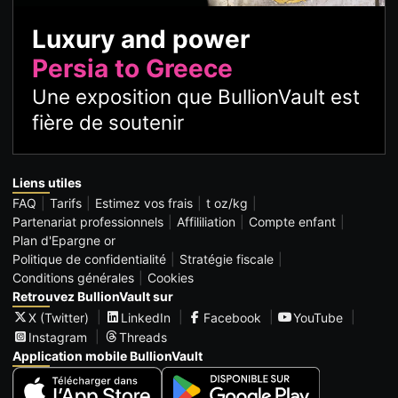
Luxury and power
Persia to Greece
Une exposition que BullionVault est
fière de soutenir
Liens utiles
FAQ
Tarifs
Estimez vos frais
t oz/kg
Partenariat professionnels
Affililiation
Compte enfant
Plan d'Epargne or
Politique de confidentialité
Stratégie fiscale
Conditions générales
Cookies
Retrouvez BullionVault sur
X (Twitter)
LinkedIn
Facebook
YouTube
Instagram
Threads
Application mobile BullionVault