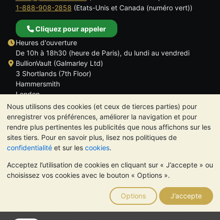
1-888-908-2858
(Etats-Unis et Canada (numéro vert))
Cliquez pour appeler
Heures d'ouverture
De 10h à 18h30 (heure de Paris), du lundi au vendredi
BullionVault (Galmarley Ltd)
3 Shortlands (7th Floor)
Hammersmith
London
W6 8DA
Nous utilisons des cookies (et ceux de tierces parties) pour
ROYAUME UNI
enregistrer vos préférences, améliorer la navigation et pour
rendre plus pertinentes les publicités que nous affichons sur les
sites tiers. Pour en savoir plus, lisez nos politiques de
confidentialité
et sur les
cookies
.
Acceptez l’utilisation de cookies en cliquant sur « J’accepte » ou
TrustScore 4.6 | 534 avis
choisissez vos cookies avec le bouton « Options ».
VEUILLEZ NOTER:
La valeur des métaux précieux peut aussi
bien baisser qu'augmenter. Les tendances historiques ne
Options
J’accepte
garantissent pas l'évolution future des cours. Rien sur les sites
Internet de BullionVault ou dans ses communications ne
constitue un conseil en investissement. Demander l'avis d'un