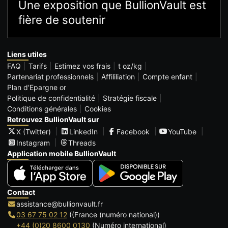
Une exposition que BullionVault est
fière de soutenir
Liens utiles
FAQ
Tarifs
Estimez vos frais
t oz/kg
Partenariat professionnels
Affililiation
Compte enfant
Plan d'Epargne or
Politique de confidentialité
Stratégie fiscale
Conditions générales
Cookies
Retrouvez BullionVault sur
X (Twitter)
LinkedIn
Facebook
YouTube
Instagram
Threads
Application mobile BullionVault
Contact
assistance@bullionvault.fr
03 67 75 02 12
((France (numéro national))
+44 (0)20 8600 0130
(Numéro international)