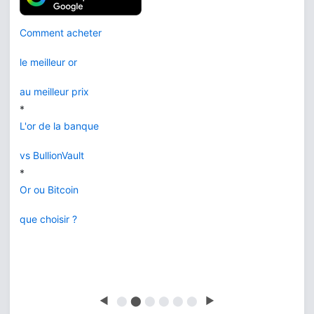
Comment acheter
le meilleur or
au meilleur prix
*
L'or de la banque
vs BullionVault
*
Or ou Bitcoin
que choisir ?
◀
⬤
⬤
⬤
⬤
⬤
⬤
▶