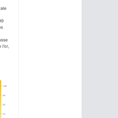
tale
t
99
es
a
usse
l’or,