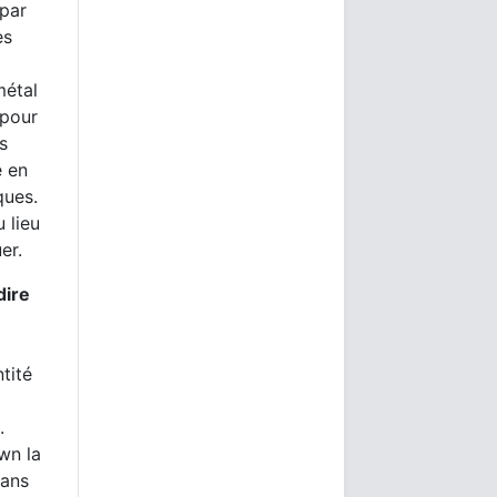
 par
es
métal
 pour
s
e en
ques.
 lieu
er.
dire
tité
.
wn la
 ans