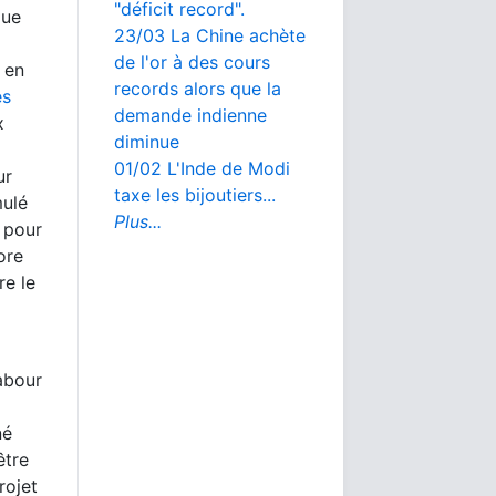
"déficit record".
que
23/03 La Chine achète
de l'or à des cours
 en
records alors que la
es
demande indienne
x
diminue
01/02 L'Inde de Modi
ur
taxe les bijoutiers...
mulé
Plus...
 pour
ore
re le
Labour
né
être
rojet