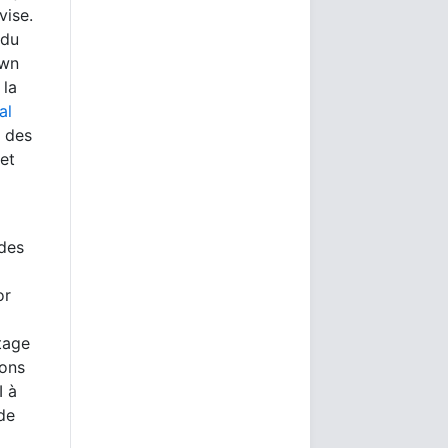
vise.
ndu
own
 la
al
t des
et
 des
or
tage
ions
I à
nde