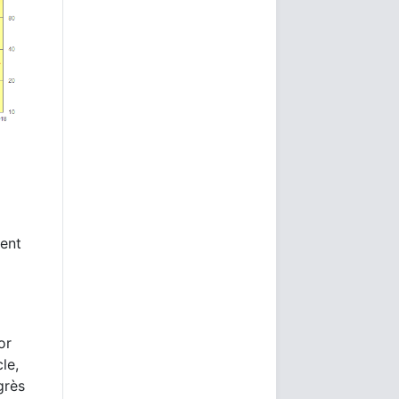
rent
or
le,
grès