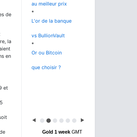
au meilleur prix
*
es de
L'or de la banque
x
vs BullionVault
re, la
*
aient
Or ou Bitcoin
ns en
que choisir ?
9 et
75
soit
◀
⬤
⬤
⬤
⬤
⬤
⬤
▶
 de
Gold 1 week
GMT