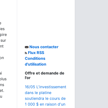
e
les
pire
 sur
nt
Nous contacter
Flux RSS
ion
Conditions
d'utilisation
ai
Offre et demande de
l'or
plus
ons
16/05 L'investissement
et.
dans le platine
eu
soutiendra le cours de
1 000 $ en raison d'un