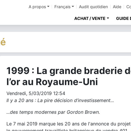
A propos
Français
Audit quotidien
Aide
Co
ACHAT / VENTE
GUIDE 
té
1999 : La grande braderie 
cher
l’or au Royaume-Uni
Vendredi, 5/03/2019 12:54
Il y a 20 ans : La pire décision d’investissement...
...des temps modernes par Gordon Brown.
Le 7 mai 2019 marque les 20 ans de l'annonce du projet
le gouvernement travailliste britannique de vendre 401