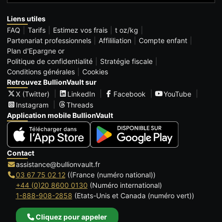
Liens utiles
FAQ
Tarifs
Estimez vos frais
t oz/kg
Partenariat professionnels
Affililiation
Compte enfant
Plan d'Epargne or
Politique de confidentialité
Stratégie fiscale
Conditions générales
Cookies
Retrouvez BullionVault sur
X (Twitter)
LinkedIn
Facebook
YouTube
Instagram
Threads
Application mobile BullionVault
Contact
assistance@bullionvault.fr
03 67 75 02 12
((France (numéro national))
+44 (0)20 8600 0130
(Numéro international)
1-888-908-2858
(Etats-Unis et Canada (numéro vert))
Cliquez pour appeler