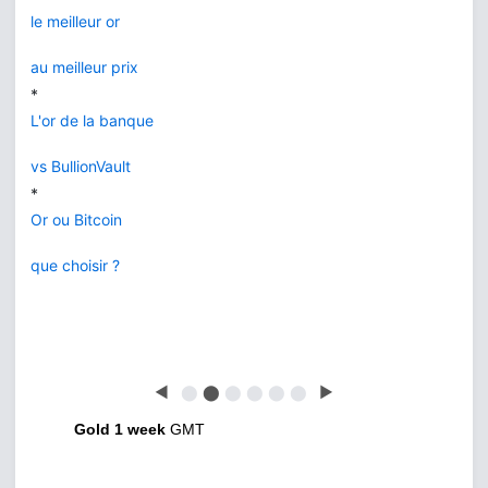
le meilleur or
au meilleur prix
*
L'or de la banque
vs BullionVault
*
Or ou Bitcoin
que choisir ?
◀
⬤
⬤
⬤
⬤
⬤
⬤
▶
Gold 1 week
GMT