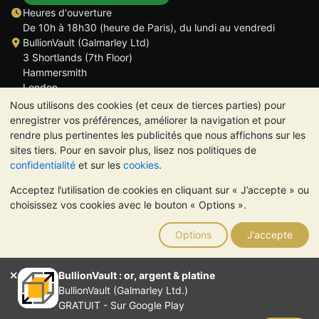
Heures d'ouverture
De 10h à 18h30 (heure de Paris), du lundi au vendredi
BullionVault (Galmarley Ltd)
3 Shortlands (7th Floor)
Hammersmith
London
W6 8DA
Nous utilisons des cookies (et ceux de tierces parties) pour
ROYAUME UNI
enregistrer vos préférences, améliorer la navigation et pour
rendre plus pertinentes les publicités que nous affichons sur les
sites tiers. Pour en savoir plus, lisez nos politiques de
confidentialité
et sur les
cookies
.
Acceptez l’utilisation de cookies en cliquant sur « J’accepte » ou
TrustScore 4.6 | 534 avis
choisissez vos cookies avec le bouton « Options ».
VEUILLEZ NOTER:
La valeur des métaux précieux peut aussi
bien baisser qu'augmenter. Les tendances historiques ne
Options
J’accepte
garantissent pas l'évolution future des cours. Rien sur les sites
Internet de BullionVault ou dans ses communications ne
constitue un conseil en investissement. Demander l'avis d'un
BullionVault : or, argent & platine
professionnel est à envisager pour déterminer si la possession
BullionVault (Galmarley Ltd.)
de métaux précieux vous convient.
GRATUIT - Sur Google Play
Entreprise enregistrée en Grande-Bretagne (numéro 4943684)