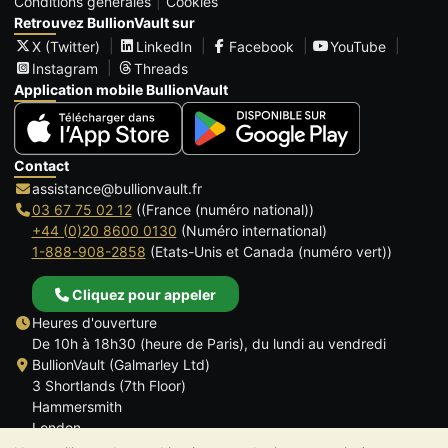
Conditions générales
Cookies
Retrouvez BullionVault sur
X (Twitter)
LinkedIn
Facebook
YouTube
Instagram
Threads
Application mobile BullionVault
Contact
assistance@bullionvault.fr
03 67 75 02 12
((France (numéro national))
+44 (0)20 8600 0130
(Numéro international)
1-888-908-2858
(Etats-Unis et Canada (numéro vert))
Cliquez pour appeler
Heures d'ouverture
De 10h à 18h30 (heure de Paris), du lundi au vendredi
BullionVault (Galmarley Ltd)
3 Shortlands (7th Floor)
Hammersmith
London