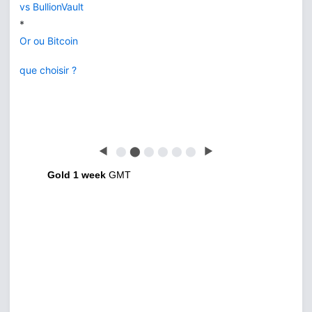
vs BullionVault
*
Or ou Bitcoin
que choisir ?
◀
⬤
⬤
⬤
⬤
⬤
⬤
▶
Gold 1 week
GMT