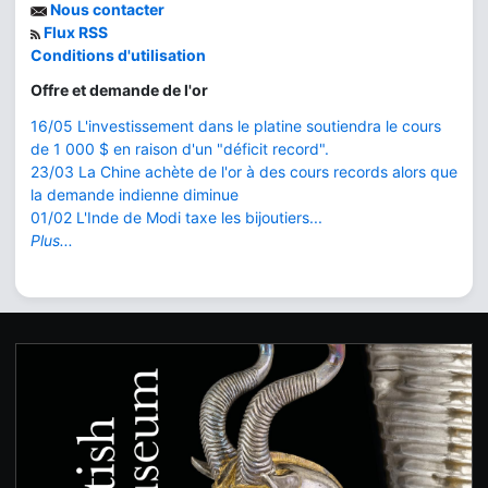
Nous contacter
Flux RSS
Conditions d'utilisation
Offre et demande de l'or
16/05 L'investissement dans le platine soutiendra le cours
de 1 000 $ en raison d'un "déficit record".
23/03 La Chine achète de l'or à des cours records alors que
la demande indienne diminue
01/02 L'Inde de Modi taxe les bijoutiers...
Plus...