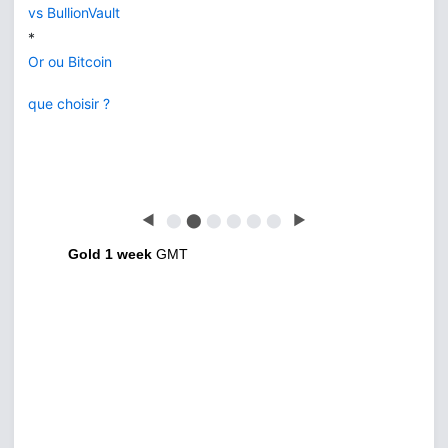
vs BullionVault
*
Or ou Bitcoin
que choisir ?
◀
⬤
⬤
⬤
⬤
⬤
⬤
▶
Gold 1 week
GMT