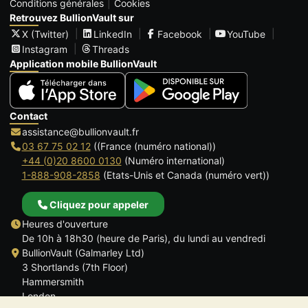
Conditions générales
Cookies
Retrouvez BullionVault sur
X (Twitter)
LinkedIn
Facebook
YouTube
Instagram
Threads
Application mobile BullionVault
Contact
assistance@bullionvault.fr
03 67 75 02 12
((France (numéro national))
+44 (0)20 8600 0130
(Numéro international)
1-888-908-2858
(Etats-Unis et Canada (numéro vert))
Cliquez pour appeler
Heures d'ouverture
De 10h à 18h30 (heure de Paris), du lundi au vendredi
BullionVault (Galmarley Ltd)
3 Shortlands (7th Floor)
Hammersmith
London