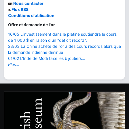
Nous contacter
Flux RSS
Conditions d'utilisation
Offre et demande de l'or
16/05 L'investissement dans le platine soutiendra le cours
de 1 000 $ en raison d'un "déficit record".
23/03 La Chine achète de l'or à des cours records alors que
la demande indienne diminue
01/02 L'Inde de Modi taxe les bijoutiers...
Plus...