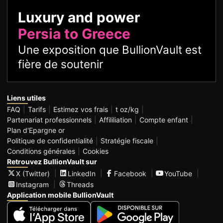
Luxury and power
Persia to Greece
Une exposition que BullionVault est
fière de soutenir
Liens utiles
FAQ
Tarifs
Estimez vos frais
t oz/kg
Partenariat professionnels
Affililiation
Compte enfant
Plan d'Epargne or
Politique de confidentialité
Stratégie fiscale
Conditions générales
Cookies
Retrouvez BullionVault sur
X (Twitter)
LinkedIn
Facebook
YouTube
Instagram
Threads
Application mobile BullionVault