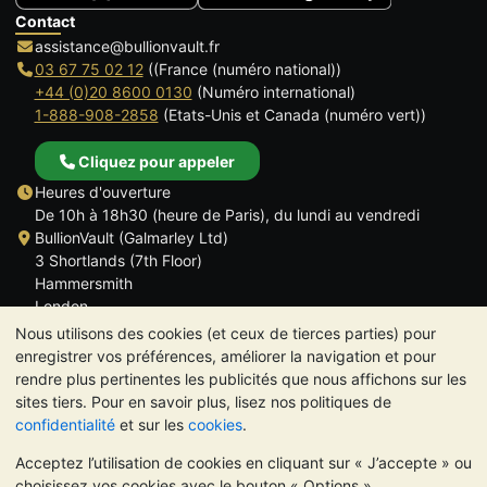
Contact
assistance@bullionvault.fr
03 67 75 02 12
((France (numéro national))
+44 (0)20 8600 0130
(Numéro international)
1-888-908-2858
(Etats-Unis et Canada (numéro vert))
Cliquez pour appeler
Heures d'ouverture
De 10h à 18h30 (heure de Paris), du lundi au vendredi
BullionVault (Galmarley Ltd)
3 Shortlands (7th Floor)
Hammersmith
London
W6 8DA
Nous utilisons des cookies (et ceux de tierces parties) pour
ROYAUME UNI
enregistrer vos préférences, améliorer la navigation et pour
rendre plus pertinentes les publicités que nous affichons sur les
sites tiers. Pour en savoir plus, lisez nos politiques de
confidentialité
et sur les
cookies
.
Acceptez l’utilisation de cookies en cliquant sur « J’accepte » ou
TrustScore 4.6 | 534 avis
choisissez vos cookies avec le bouton « Options ».
VEUILLEZ NOTER:
La valeur des métaux précieux peut aussi