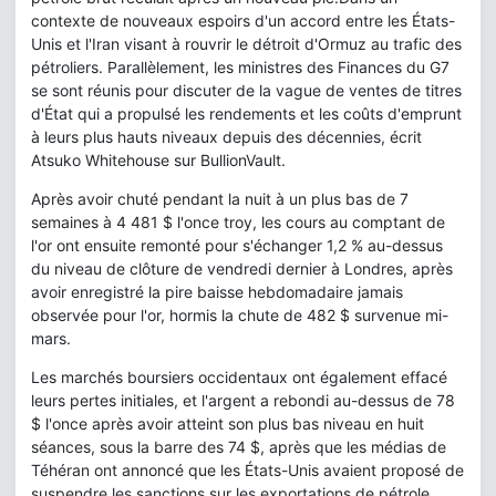
contexte de nouveaux espoirs d'un accord entre les États-
Unis et l'Iran visant à rouvrir le détroit d'Ormuz au trafic des
pétroliers. Parallèlement, les ministres des Finances du G7
se sont réunis pour discuter de la vague de ventes de titres
d'État qui a propulsé les rendements et les coûts d'emprunt
à leurs plus hauts niveaux depuis des décennies, écrit
Atsuko Whitehouse sur BullionVault.
Après avoir chuté pendant la nuit à un plus bas de 7
semaines à 4 481 $ l'once troy, les cours au comptant de
l'or ont ensuite remonté pour s'échanger 1,2 % au-dessus
du niveau de clôture de vendredi dernier à Londres, après
avoir enregistré la pire baisse hebdomadaire jamais
observée pour l'or, hormis la chute de 482 $ survenue mi-
mars.
Les marchés boursiers occidentaux ont également effacé
leurs pertes initiales, et l'argent a rebondi au-dessus de 78
$ l'once après avoir atteint son plus bas niveau en huit
séances, sous la barre des 74 $, après que les médias de
Téhéran ont annoncé que les États-Unis avaient proposé de
suspendre les sanctions sur les exportations de pétrole