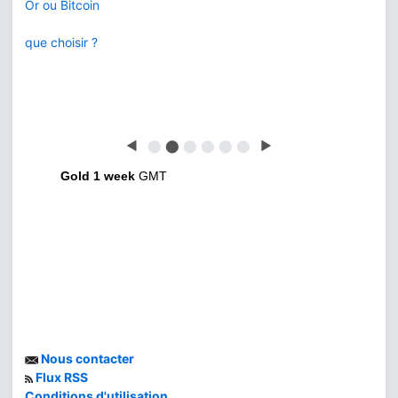
Or ou Bitcoin
que choisir ?
◀
⬤
⬤
⬤
⬤
⬤
⬤
▶
Gold 1 week
GMT
Nous contacter
Flux RSS
Conditions d'utilisation