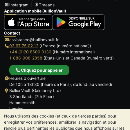
Instagram
Threads
Application mobile BullionVault
Contact
assistance@bullionvault.fr
03 67 75 02 12
((France (numéro national))
+44 (0)20 8600 0130
(Numéro international)
1-888-908-2858
(Etats-Unis et Canada (numéro vert))
Cliquez pour appeler
Heures d'ouverture
De 10h à 18h30 (heure de Paris), du lundi au vendredi
BullionVault (Galmarley Ltd)
3 Shortlands (7th Floor)
Hammersmith
London
W6 8DA
Nous utilisons des cookies (et ceux de tierces parties) pour
ROYAUME UNI
enregistrer vos préférences, améliorer la navigation et pour
rendre plus pertinentes les publicités que nous affichons sur les