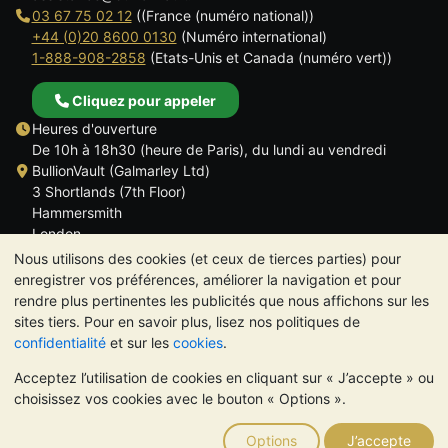
03 67 75 02 12
((France (numéro national))
+44 (0)20 8600 0130
(Numéro international)
1-888-908-2858
(Etats-Unis et Canada (numéro vert))
Cliquez pour appeler
Heures d'ouverture
De 10h à 18h30 (heure de Paris), du lundi au vendredi
BullionVault (Galmarley Ltd)
3 Shortlands (7th Floor)
Hammersmith
London
W6 8DA
Nous utilisons des cookies (et ceux de tierces parties) pour
ROYAUME UNI
enregistrer vos préférences, améliorer la navigation et pour
rendre plus pertinentes les publicités que nous affichons sur les
sites tiers. Pour en savoir plus, lisez nos politiques de
confidentialité
et sur les
cookies
.
Acceptez l’utilisation de cookies en cliquant sur « J’accepte » ou
TrustScore 4.6 | 534 avis
choisissez vos cookies avec le bouton « Options ».
VEUILLEZ NOTER:
La valeur des métaux précieux peut aussi
bien baisser qu'augmenter. Les tendances historiques ne
Options
J’accepte
garantissent pas l'évolution future des cours. Rien sur les sites