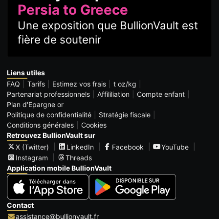
Persia to Greece
Une exposition que BullionVault est
fière de soutenir
Liens utiles
FAQ
Tarifs
Estimez vos frais
t oz/kg
Partenariat professionnels
Affililiation
Compte enfant
Plan d'Epargne or
Politique de confidentialité
Stratégie fiscale
Conditions générales
Cookies
Retrouvez BullionVault sur
X (Twitter)
LinkedIn
Facebook
YouTube
Instagram
Threads
Application mobile BullionVault
Contact
assistance@bullionvault.fr