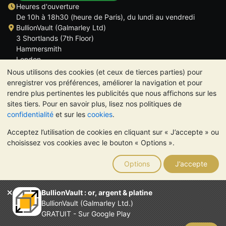
Heures d'ouverture
De 10h à 18h30 (heure de Paris), du lundi au vendredi
BullionVault (Galmarley Ltd)
3 Shortlands (7th Floor)
Hammersmith
London
W6 8DA
Nous utilisons des cookies (et ceux de tierces parties) pour
ROYAUME UNI
enregistrer vos préférences, améliorer la navigation et pour
rendre plus pertinentes les publicités que nous affichons sur les
sites tiers. Pour en savoir plus, lisez nos politiques de
confidentialité
et sur les
cookies
.
Acceptez l’utilisation de cookies en cliquant sur « J’accepte » ou
TrustScore 4.6 | 534 avis
choisissez vos cookies avec le bouton « Options ».
VEUILLEZ NOTER:
La valeur des métaux précieux peut aussi
bien baisser qu'augmenter. Les tendances historiques ne
Options
J’accepte
garantissent pas l'évolution future des cours. Rien sur les sites
Internet de BullionVault ou dans ses communications ne
constitue un conseil en investissement. Demander l'avis d'un
BullionVault : or, argent & platine
professionnel est à envisager pour déterminer si la possession
BullionVault (Galmarley Ltd.)
de métaux précieux vous convient.
GRATUIT - Sur Google Play
Entreprise enregistrée en Grande-Bretagne (numéro 4943684)