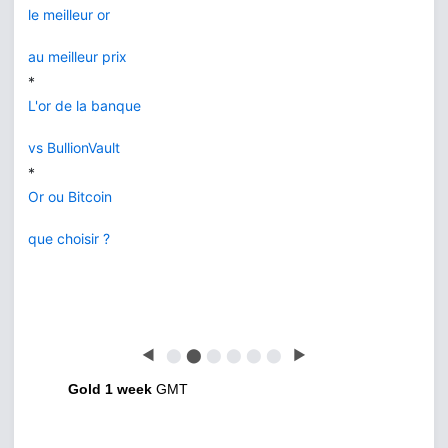
le meilleur or
au meilleur prix
*
L'or de la banque
vs BullionVault
*
Or ou Bitcoin
que choisir ?
◀
⬤
⬤
⬤
⬤
⬤
⬤
▶
Gold 1 week
GMT