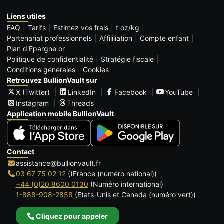
Liens utiles
FAQ
Tarifs
Estimez vos frais
t oz/kg
Partenariat professionnels
Affililiation
Compte enfant
Plan d'Epargne or
Politique de confidentialité
Stratégie fiscale
Conditions générales
Cookies
Retrouvez BullionVault sur
X (Twitter)
LinkedIn
Facebook
YouTube
Instagram
Threads
Application mobile BullionVault
Contact
assistance@bullionvault.fr
03 67 75 02 12
((France (numéro national))
+44 (0)20 8600 0130
(Numéro international)
1-888-908-2858
(Etats-Unis et Canada (numéro vert))
Cliquez pour appeler