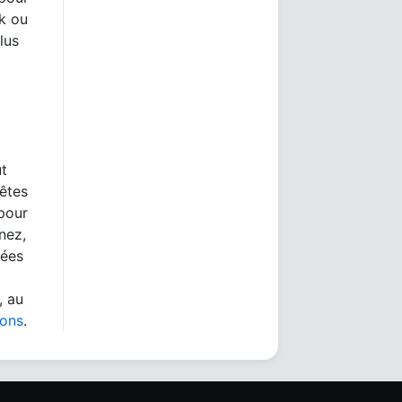
rk ou
lus
ut
 êtes
 pour
nez,
nées
, au
ions
.