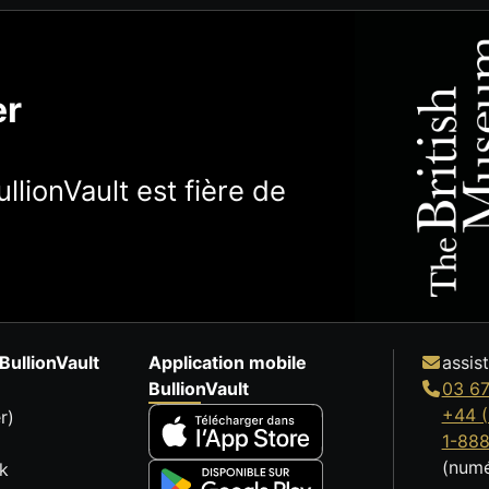
er
llionVault est fière de
BullionVault
Application mobile
assis
BullionVault
03 67
+44 (
r)
1-88
(numé
k