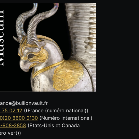
tance@bullionvault.fr
 75 02 12
((France (numéro national))
0)20 8600 0130
(Numéro international)
8-908-2858
(Etats-Unis et Canada
ro vert))