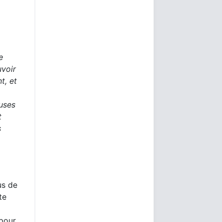
e
uvoir
t, et
uses
t
s
us de
te
 pour