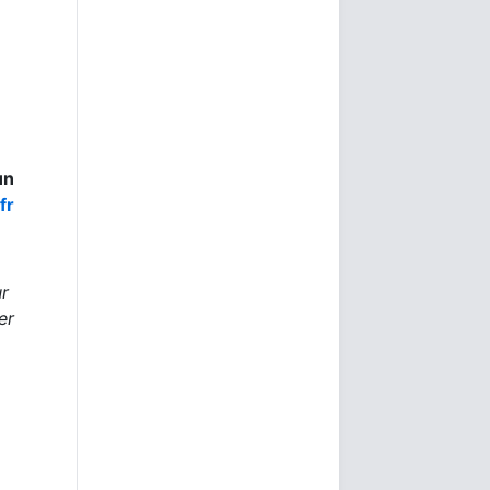
un
fr
r
er