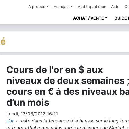
A propos
Français
Audit quotidien
Aide
Co
ACHAT / VENTE
GUIDE 
té
Cours de l'or en $ aux
cher
niveaux de deux semaines 
cours en € à des niveaux b
d’un mois
Lundi, 12/03/2012 16:21
L’or
« reste dans la tendance à la hausse sur le long ter
et l’euro affiche des gains après le discours de Merkel su