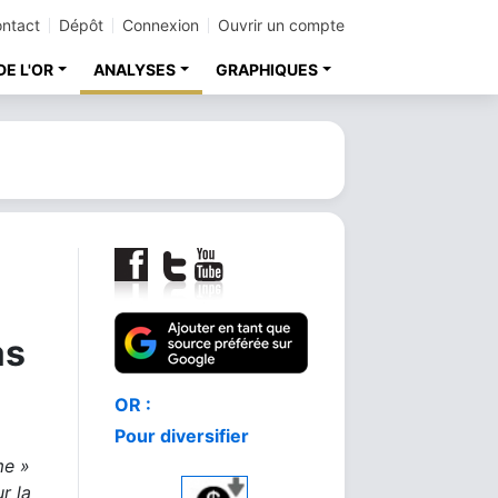
ntact
Dépôt
Connexion
Ouvrir un compte
DE L'OR
ANALYSES
GRAPHIQUES
;
as
Comment acheter
le meilleur or
me »
r la