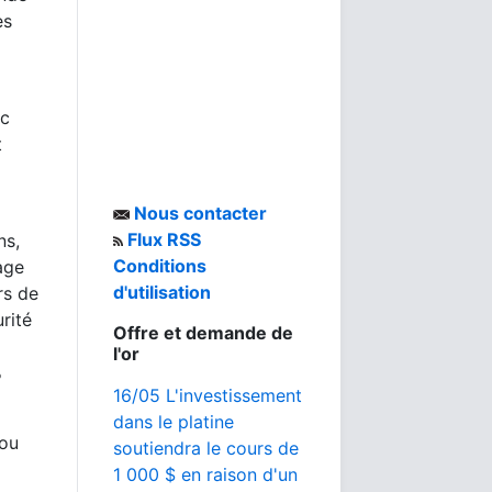
es
ec
t
Nous contacter
Flux RSS
ns,
Conditions
age
d'utilisation
rs de
rité
Offre et demande de
l'or
%
16/05 L'investissement
dans le platine
 ou
soutiendra le cours de
1 000 $ en raison d'un