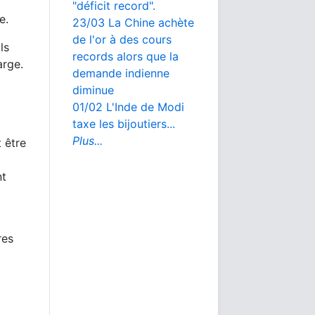
"déficit record".
e.
23/03 La Chine achète
de l'or à des cours
ls
records alors que la
arge.
demande indienne
diminue
01/02 L'Inde de Modi
taxe les bijoutiers...
Plus...
 être
nt
res