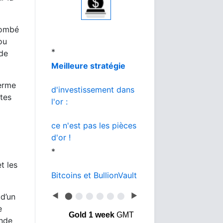
au meilleur prix
*
tombé
L'or de la banque
ou
de
vs BullionVault
*
terme
Or ou Bitcoin
stes
que choisir ?
t les
◀
⬤
⬤
⬤
⬤
⬤
⬤
▶
 d’un
e
Gold 1 week
GMT
ande