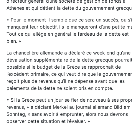
directeur général d’une société de gestion de fonds à
Athènes et qui détient la dette du gouvernement grecqu
« Pour le moment il semble que ce sera un succès, ou s’i
manquent leur objectif, ils le manqueront d’une petite m
Tout ce qui allège en général le fardeau de la dette est
bien. »
La chancelière allemande a déclaré ce week-end qu’une
dévaluation supplémentaire de la dette grecque pourrait
possible si le budget de la Grèce se rapprochait de
l’excédent primaire, ce qui veut dire que le gouverneme
reçoit plus de revenus qu’il ne dépense avant que les
paiements de la dette ne soient pris en compte.
« Si la Grèce peut un jour se fier de nouveau à ses prop
revenus, » a déclaré Merkel au journal allemand Bild am
Sonntag, « sans avoir à emprunter, alors nous devrons
observer cette situation et l’évaluer. »