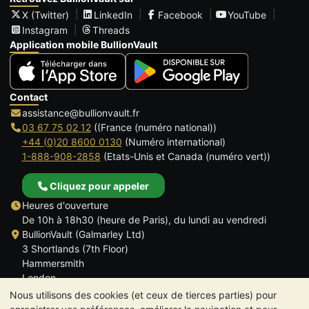
X (Twitter)
LinkedIn
Facebook
YouTube
Instagram
Threads
Application mobile BullionVault
Contact
assistance@bullionvault.fr
03 67 75 02 12
((France (numéro national))
+44 (0)20 8600 0130
(Numéro international)
1-888-908-2858
(Etats-Unis et Canada (numéro vert))
Cliquez pour appeler
Heures d'ouverture
De 10h à 18h30 (heure de Paris), du lundi au vendredi
BullionVault (Galmarley Ltd)
3 Shortlands (7th Floor)
Hammersmith
London
W6 8DA
Nous utilisons des cookies (et ceux de tierces parties) pour
ROYAUME UNI