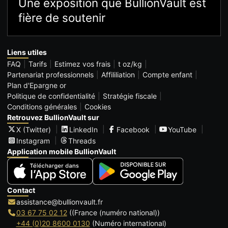
Une exposition que BullionVault est
fière de soutenir
Liens utiles
FAQ
Tarifs
Estimez vos frais
t oz/kg
Partenariat professionnels
Affililiation
Compte enfant
Plan d'Epargne or
Politique de confidentialité
Stratégie fiscale
Conditions générales
Cookies
Retrouvez BullionVault sur
X (Twitter)
LinkedIn
Facebook
YouTube
Instagram
Threads
Application mobile BullionVault
Contact
assistance@bullionvault.fr
03 67 75 02 12
((France (numéro national))
+44 (0)20 8600 0130
(Numéro international)