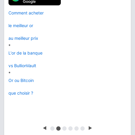
Comment acheter
le meilleur or
au meilleur prix
*
L'or de la banque
vs BullionVault
*
Or ou Bitcoin
que choisir ?
◀
⬤
⬤
⬤
⬤
⬤
⬤
▶