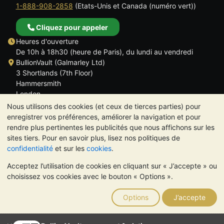
1-888-908-2858
(Etats-Unis et Canada (numéro vert))
Cliquez pour appeler
Heures d'ouverture
De 10h à 18h30 (heure de Paris), du lundi au vendredi
BullionVault (Galmarley Ltd)
3 Shortlands (7th Floor)
Hammersmith
London
W6 8DA
Nous utilisons des cookies (et ceux de tierces parties) pour
ROYAUME UNI
enregistrer vos préférences, améliorer la navigation et pour
rendre plus pertinentes les publicités que nous affichons sur les
sites tiers. Pour en savoir plus, lisez nos politiques de
confidentialité
et sur les
cookies
.
Acceptez l’utilisation de cookies en cliquant sur « J’accepte » ou
TrustScore 4.6 | 534 avis
choisissez vos cookies avec le bouton « Options ».
VEUILLEZ NOTER:
La valeur des métaux précieux peut aussi
bien baisser qu'augmenter. Les tendances historiques ne
Options
J’accepte
garantissent pas l'évolution future des cours. Rien sur les sites
Internet de BullionVault ou dans ses communications ne
constitue un conseil en investissement. Demander l'avis d'un