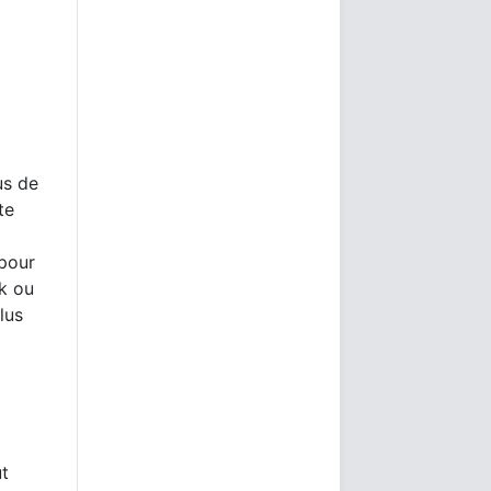
us de
te
 pour
rk ou
lus
ut