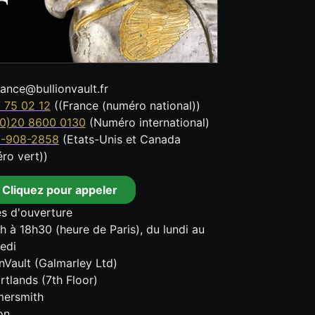
tance@bullionvault.fr
 75 02 12
((France (numéro national))
0)20 8600 0130
(Numéro international)
8-908-2858
(Etats-Unis et Canada
ro vert))
Cliquez pour appeler
s d'ouverture
h à 18h30 (heure de Paris), du lundi au
edi
onVault (Galmarley Ltd)
rtlands (7th Floor)
ersmith
on