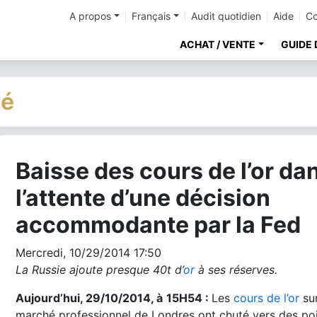
A propos
Français
Audit quotidien
Aide
Co
ACHAT / VENTE
GUIDE 
té
Baisse des cours de l’or da
cher
l’attente d’une décision
accommodante par la Fed
Mercredi, 10/29/2014 17:50
La Russie ajoute presque 40t d’
or
à ses réserves.
Aujourd’hui, 29/10/2014, à
15H54 :
Les
cours de l’or
sur
marché professionnel de Londres ont chuté vers des po