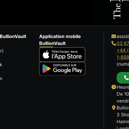
BullionVault
Application mobile
assis
BullionVault
03 67
+44 (
r)
1-88
(numé
k
m
Heure
De 10
vendr
Bulli
3 Sho
Hamm
Lond