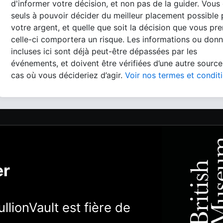
d'informer votre décision, et non pas de la guider. Vous
seuls à pouvoir décider du meilleur placement possible
votre argent, et quelle que soit la décision que vous pre
celle-ci comportera un risque. Les informations ou don
incluses ici sont déjà peut-être dépassées par les
événements, et doivent être vérifiées d’une autre source
cas où vous décideriez d’agir.
Voir nos termes et condit
er
llionVault est fière de