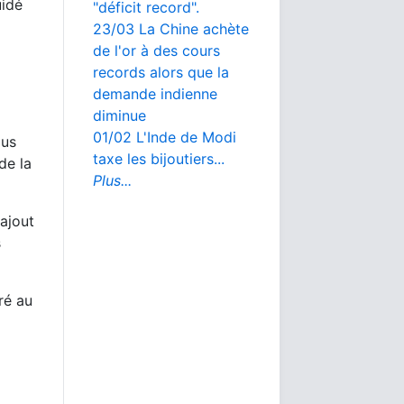
uidé
"déficit record".
23/03 La Chine achète
de l'or à des cours
records alors que la
demande indienne
diminue
01/02 L'Inde de Modi
lus
taxe les bijoutiers...
de la
Plus...
ajout
s
ré au