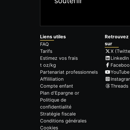
soutenir
Liens utiles
Retrouvez 
sur
FAQ
Tarifs
X (Twitte
Estimez vos frais
LinkedIn
t oz/kg
Faceboo
Partenariat professionnels
YouTube
Affililiation
Instagra
Compte enfant
Threads
Plan d'Epargne or
Politique de
confidentialité
Stratégie fiscale
Conditions générales
Cookies