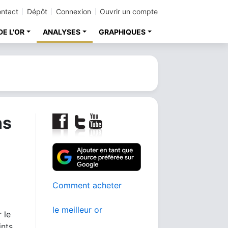
ntact
Dépôt
Connexion
Ouvrir un compte
DE L'OR
ANALYSES
GRAPHIQUES
ns
Comment acheter
le meilleur or
 le
ints