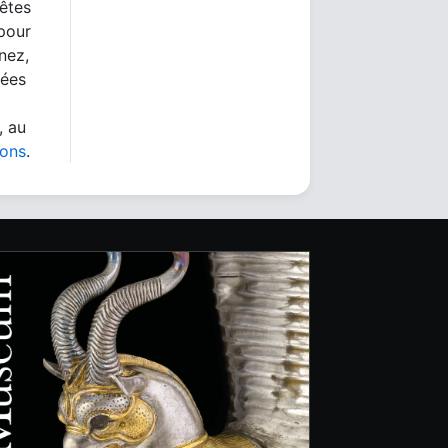
 êtes
 pour
nez,
nées
, au
ions
.