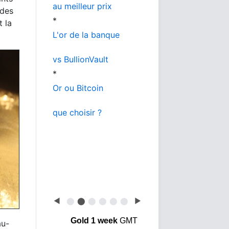
au meilleur prix
 des
*
 la
L'or de la banque
vs BullionVault
*
Or ou Bitcoin
que choisir ?
◀
⬤
⬤
⬤
⬤
⬤
⬤
▶
Gold 1 week
GMT
au-