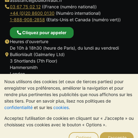
assistance@bullionvault.fr
03 67 75 02 12
((France (numéro national))
+44 (0)20 8600 0130
(Numéro international)
1-888-908-2858
(Etats-Unis et Canada (numéro vert))
Cliquez pour appeler
Heures d'ouverture
De 10h à 18h30 (heure de Paris), du lundi au vendredi
BullionVault (Galmarley Ltd)
3 Shortlands (7th Floor)
Hammersmith
London
W6 8DA
Nous utilisons des cookies (et ceux de tierces parties) pour
ROYAUME UNI
enregistrer vos préférences, améliorer la navigation et pour
rendre plus pertinentes les publicités que nous affichons sur les
sites tiers. Pour en savoir plus, lisez nos politiques de
confidentialité
et sur les
cookies
.
Acceptez l’utilisation de cookies en cliquant sur « J’accepte » ou
TrustScore 4.6 | 534 avis
choisissez vos cookies avec le bouton « Options ».
VEUILLEZ NOTER:
La valeur des métaux précieux peut aussi
bien baisser qu'augmenter. Les tendances historiques ne
Options
J’accepte
garantissent pas l'évolution future des cours. Rien sur les sites