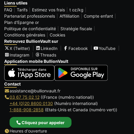
Liens utiles
FAQ
Tarifs
Estimez vos frais
t oz/kg
Partenariat professionnels
Affililiation
Compte enfant
Plan d'Epargne or
Politique de confidentialité
Stratégie fiscale
Conditions générales
Cookies
Retrouvez BullionVault sur
X (Twitter)
LinkedIn
Facebook
YouTube
Instagram
Threads
Application mobile BullionVault
Contact
assistance@bullionvault.fr
03 67 75 02 12
((France (numéro national))
+44 (0)20 8600 0130
(Numéro international)
1-888-908-2858
(Etats-Unis et Canada (numéro vert))
Cliquez pour appeler
Heures d'ouverture