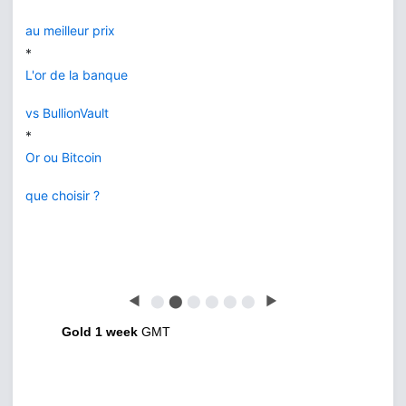
au meilleur prix
*
L'or de la banque
vs BullionVault
*
Or ou Bitcoin
que choisir ?
◀
⬤
⬤
⬤
⬤
⬤
⬤
▶
Gold 1 week
GMT