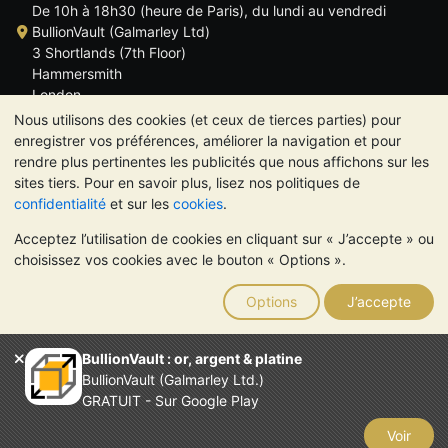
De 10h à 18h30 (heure de Paris), du lundi au vendredi
BullionVault (Galmarley Ltd)
3 Shortlands (7th Floor)
Hammersmith
London
W6 8DA
Nous utilisons des cookies (et ceux de tierces parties) pour
ROYAUME UNI
enregistrer vos préférences, améliorer la navigation et pour
rendre plus pertinentes les publicités que nous affichons sur les
sites tiers. Pour en savoir plus, lisez nos politiques de
confidentialité
et sur les
cookies
.
Acceptez l’utilisation de cookies en cliquant sur « J’accepte » ou
TrustScore 4.6 | 534 avis
choisissez vos cookies avec le bouton « Options ».
VEUILLEZ NOTER:
La valeur des métaux précieux peut aussi
bien baisser qu'augmenter. Les tendances historiques ne
Options
J’accepte
garantissent pas l'évolution future des cours. Rien sur les sites
Internet de BullionVault ou dans ses communications ne
constitue un conseil en investissement. Demander l'avis d'un
BullionVault : or, argent & platine
professionnel est à envisager pour déterminer si la possession
BullionVault (Galmarley Ltd.)
de métaux précieux vous convient.
GRATUIT - Sur Google Play
Entreprise enregistrée en Grande-Bretagne (numéro 4943684)
BullionVault Ltd © 2026
Voir