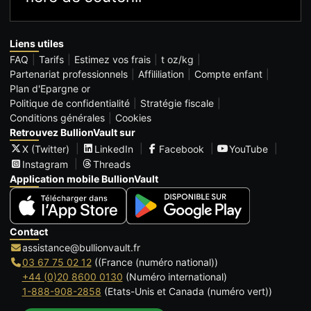
Liens utiles
FAQ
Tarifs
Estimez vos frais
t oz/kg
Partenariat professionnels
Affililiation
Compte enfant
Plan d'Epargne or
Politique de confidentialité
Stratégie fiscale
Conditions générales
Cookies
Retrouvez BullionVault sur
X (Twitter)
LinkedIn
Facebook
YouTube
Instagram
Threads
Application mobile BullionVault
Contact
assistance@bullionvault.fr
03 67 75 02 12
((France (numéro national))
+44 (0)20 8600 0130
(Numéro international)
1-888-908-2858
(Etats-Unis et Canada (numéro vert))