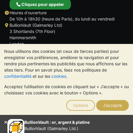
Cliquez pour appeler
Heures d'ouverture
De 10h à 18h30 (heure de Paris), du lundi au vendredi
BullionVault (Galmarley Ltd)
3 Shortlands (7th Floor)
Hammersmith
London
W6 8DA
Nous utilisons des cookies (et ceux de tierces parties) pour
ROYAUME UNI
enregistrer vos préférences, améliorer la navigation et pour
rendre plus pertinentes les publicités que nous affichons sur les
sites tiers. Pour en savoir plus, lisez nos politiques de
confidentialité
et sur les
cookies
.
Acceptez l’utilisation de cookies en cliquant sur « J’accepte » ou
TrustScore 4.6 | 534 avis
choisissez vos cookies avec le bouton « Options ».
VEUILLEZ NOTER:
La valeur des métaux précieux peut aussi
bien baisser qu'augmenter. Les tendances historiques ne
Options
J’accepte
garantissent pas l'évolution future des cours. Rien sur les sites
Internet de BullionVault ou dans ses communications ne
constitue un conseil en investissement. Demander l'avis d'un
BullionVault : or, argent & platine
professionnel est à envisager pour déterminer si la possession
BullionVault (Galmarley Ltd.)
de métaux précieux vous convient.