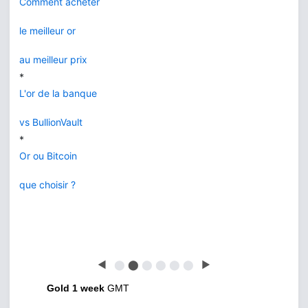
Comment acheter
le meilleur or
au meilleur prix
*
L'or de la banque
vs BullionVault
*
Or ou Bitcoin
que choisir ?
◀
⬤
⬤
⬤
⬤
⬤
⬤
▶
Gold 1 week
GMT