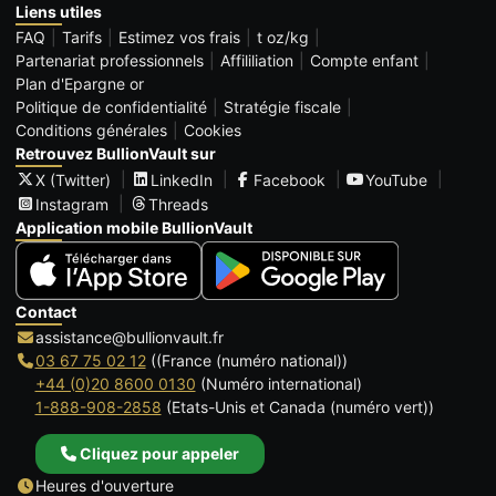
Liens utiles
FAQ
Tarifs
Estimez vos frais
t oz/kg
Partenariat professionnels
Affililiation
Compte enfant
Plan d'Epargne or
Politique de confidentialité
Stratégie fiscale
Conditions générales
Cookies
Retrouvez BullionVault sur
X (Twitter)
LinkedIn
Facebook
YouTube
Instagram
Threads
Application mobile BullionVault
Contact
assistance@bullionvault.fr
03 67 75 02 12
((France (numéro national))
+44 (0)20 8600 0130
(Numéro international)
1-888-908-2858
(Etats-Unis et Canada (numéro vert))
Cliquez pour appeler
Heures d'ouverture