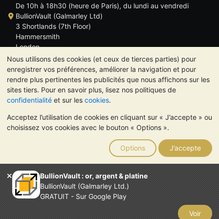
De 10h à 18h30 (heure de Paris), du lundi au vendredi
BullionVault (Galmarley Ltd)
3 Shortlands (7th Floor)
Hammersmith
London
W6 8DA
Nous utilisons des cookies (et ceux de tierces parties) pour
ROYAUME UNI
enregistrer vos préférences, améliorer la navigation et pour
rendre plus pertinentes les publicités que nous affichons sur les
sites tiers. Pour en savoir plus, lisez nos politiques de
confidentialité
et sur les
cookies
.
Acceptez l’utilisation de cookies en cliquant sur « J’accepte » ou
TrustScore 4.6 | 534 avis
choisissez vos cookies avec le bouton « Options ».
VEUILLEZ NOTER:
La valeur des métaux précieux peut aussi
bien baisser qu'augmenter. Les tendances historiques ne
Options
J’accepte
garantissent pas l'évolution future des cours. Rien sur les sites
Internet de BullionVault ou dans ses communications ne
constitue un conseil en investissement. Demander l'avis d'un
BullionVault : or, argent & platine
professionnel est à envisager pour déterminer si la possession
BullionVault (Galmarley Ltd.)
de métaux précieux vous convient.
GRATUIT - Sur Google Play
Entreprise enregistrée en Grande-Bretagne (numéro 4943684)
BullionVault Ltd © 2026
Voir