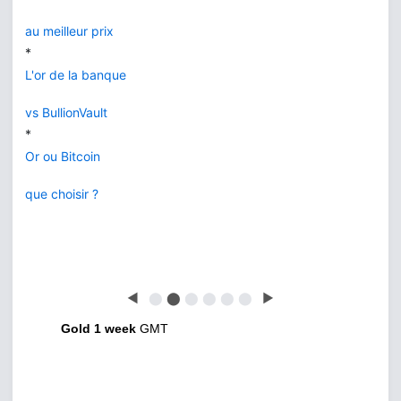
au meilleur prix
*
L'or de la banque
vs BullionVault
*
Or ou Bitcoin
que choisir ?
◀
⬤
⬤
⬤
⬤
⬤
⬤
▶
Gold 1 week
GMT