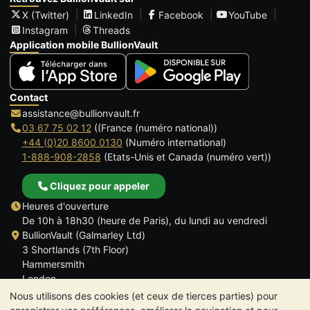
X (Twitter)
LinkedIn
Facebook
YouTube
Instagram
Threads
Application mobile BullionVault
Contact
assistance@bullionvault.fr
03 67 75 02 12
((France (numéro national))
+44 (0)20 8600 0130
(Numéro international)
1-888-908-2858
(Etats-Unis et Canada (numéro vert))
Cliquez pour appeler
Heures d'ouverture
De 10h à 18h30 (heure de Paris), du lundi au vendredi
BullionVault (Galmarley Ltd)
3 Shortlands (7th Floor)
Hammersmith
London
W6 8DA
Nous utilisons des cookies (et ceux de tierces parties) pour
ROYAUME UNI