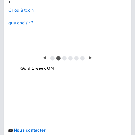
*
Or ou Bitcoin
que choisir ?
◀
⬤
⬤
⬤
⬤
⬤
⬤
▶
Gold 1 week
GMT
Nous contacter