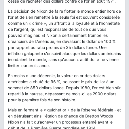
cessé de racheter des dollars contre de l'or en août 1971.
La décision de Nixon de faire flotter le monde entier hors de
l'or et de s'en remettre à la seule foi est souvent considérée
comme un « crime », un affront à la loyauté et à l'honnêteté
de l'argent, qui est responsable de tout ce que vous
pouvez imaginer. Et Nixon a certainement trompé les
créanciers de l'Amérique, en dévaluant le dollar de 100 %
par rapport au ratio promis de 35 dollars l'once. Une
inflation galopante s'ensuivit alors que les dollars américains
inondaient le monde, sans qu'aucun « actif dur » ne vienne
limiter leur croissance.
En moins d'une décennie, la valeur en or des dollars
américains a chuté de 96 %, poussant le prix de l'or à un
sommet de 850 dollars l'once. Depuis 1980, l'or est bien sûr
reparti à la hausse, dépassant ce mois-ci les 2900 dollars
pour la première fois de son histoire.
Mais en fermant le « guichet or » de la Réserve fédérale - et
en détruisant ainsi l'étalon de change de Bretton Woods -
Nixon n'a fait qu'achever un processus entamé avant le
début de la Première Guerre mondiale en 1914.