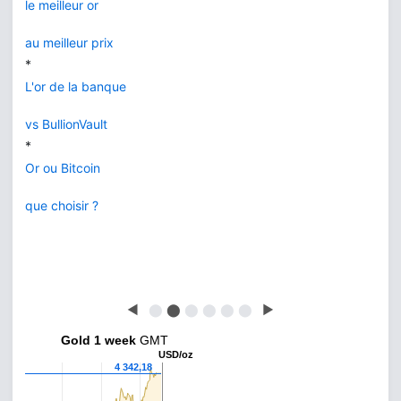
le meilleur or
au meilleur prix
*
L'or de la banque
vs BullionVault
*
Or ou Bitcoin
que choisir ?
◀
⬤
⬤
⬤
⬤
⬤
⬤
▶
Gold 1 week
GMT
USD/oz
4 342,18