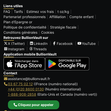
Liens utiles
FAQ
Tarifs
Estimez vos frais
t oz/kg
Partenariat professionnels
Affililiation
Compte enfant
Plan d'Epargne or
Politique de confidentialité
Stratégie fiscale
Conditions générales
Cookies
Retrouvez BullionVault sur
X (Twitter)
LinkedIn
Facebook
YouTube
Instagram
Threads
Application mobile BullionVault
Contact
assistance@bullionvault.fr
03 67 75 02 12
((France (numéro national))
+44 (0)20 8600 0130
(Numéro international)
1-888-908-2858
(Etats-Unis et Canada (numéro vert))
Cliquez pour appeler