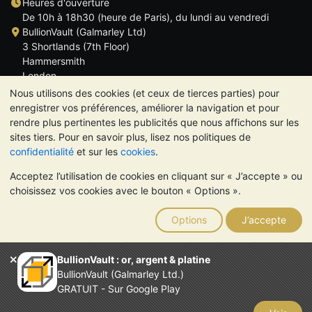
Heures d'ouverture
De 10h à 18h30 (heure de Paris), du lundi au vendredi
BullionVault (Galmarley Ltd)
3 Shortlands (7th Floor)
Hammersmith
London
W6 8DA
Nous utilisons des cookies (et ceux de tierces parties) pour
ROYAUME UNI
enregistrer vos préférences, améliorer la navigation et pour
rendre plus pertinentes les publicités que nous affichons sur les
sites tiers. Pour en savoir plus, lisez nos politiques de
confidentialité
et sur les
cookies
.
Acceptez l’utilisation de cookies en cliquant sur « J’accepte » ou
TrustScore 4.6 | 534 avis
choisissez vos cookies avec le bouton « Options ».
VEUILLEZ NOTER:
La valeur des métaux précieux peut aussi
bien baisser qu'augmenter. Les tendances historiques ne
Options
J’accepte
garantissent pas l'évolution future des cours. Rien sur les sites
Internet de BullionVault ou dans ses communications ne
constitue un conseil en investissement. Demander l'avis d'un
BullionVault : or, argent & platine
professionnel est à envisager pour déterminer si la possession
BullionVault (Galmarley Ltd.)
de métaux précieux vous convient.
GRATUIT - Sur Google Play
Entreprise enregistrée en Grande-Bretagne (numéro 4943684)
BullionVault Ltd © 2026