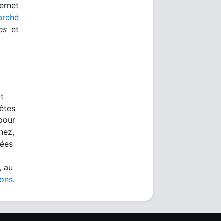
rnet
arché
es
et
ut
 êtes
 pour
nez,
nées
, au
ions
.