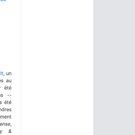
lt
, un
es
au
r été
ns --
a été
ndres
ement
Sense
,
ey &