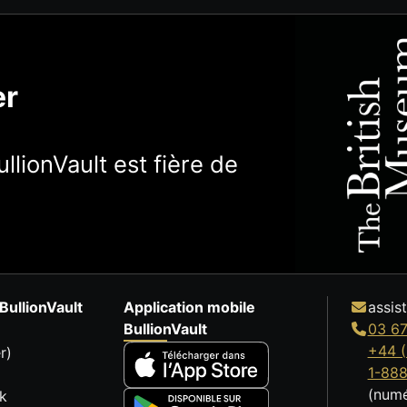
er
llionVault est fière de
BullionVault
Application mobile
assis
BullionVault
03 67
+44 (
r)
1-88
(numé
k