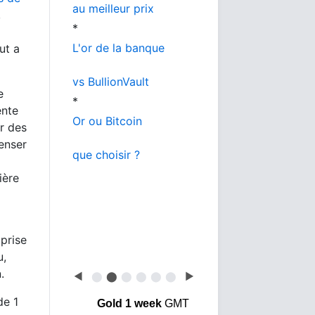
au meilleur prix
,
*
L'or de la banque
ut a
vs BullionVault
e
*
ente
Or ou Bitcoin
r des
enser
que choisir ?
ière
prise
u,
.
◀
⬤
⬤
⬤
⬤
⬤
⬤
▶
de 1
Gold 1 week
GMT