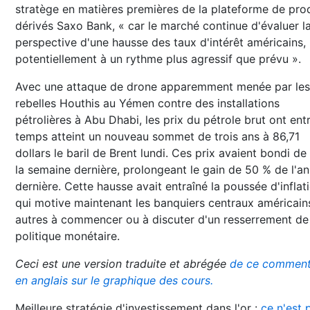
stratège en matières premières de la plateforme de pro
dérivés Saxo Bank, « car le marché continue d'évaluer l
perspective d'une hausse des taux d'intérêt américains,
potentiellement à un rythme plus agressif que prévu ».
Avec une attaque de drone apparemment menée par les
rebelles Houthis au Yémen contre des installations
pétrolières à Abu Dhabi, les prix du pétrole brut ont ent
temps atteint un nouveau sommet de trois ans à 86,71
dollars le baril de Brent lundi. Ces prix avaient bondi de
la semaine dernière, prolongeant le gain de 50 % de l'a
dernière. Cette hausse avait entraîné la poussée d'inflat
qui motive maintenant les banquiers centraux américain
autres à commencer ou à discuter d'un resserrement de
politique monétaire.
Ceci est une version traduite et abrégée
de ce comment
en anglais sur le graphique des cours.
Meilleure stratégie d'investissement dans l'or :
ce n'est 