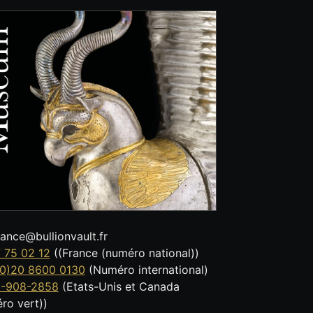
tance@bullionvault.fr
 75 02 12
((France (numéro national))
0)20 8600 0130
(Numéro international)
8-908-2858
(Etats-Unis et Canada
ro vert))