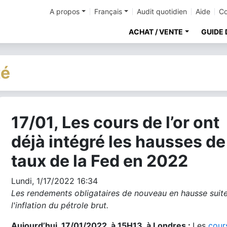
A propos
Français
Audit quotidien
Aide
Co
ACHAT / VENTE
GUIDE 
té
17/01, Les cours de l’or ont
cher
déjà intégré les hausses de
taux de la Fed en 2022
Lundi, 1/17/2022 16:34
Les rendements obligataires de nouveau en hausse suit
l'inflation du pétrole brut.
Aujourd’hui, 17/01/2022, à 15H13, à Londres :
Les
cour