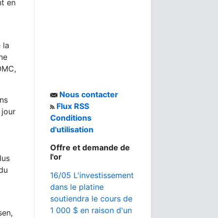
nt en
 la
 ne
FOMC,
Nous contacter
ins
Flux RSS
 jour
Conditions
d'utilisation
q
Offre et demande de
l'or
lus
 du
16/05 L'investissement
dans le platine
soutiendra le cours de
1 000 $ en raison d'un
sen,