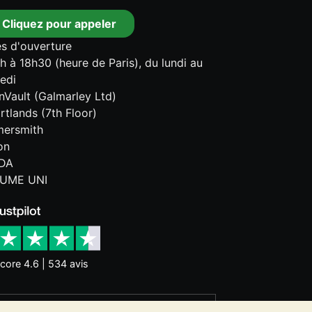
Cliquez pour appeler
s d'ouverture
h à 18h30 (heure de Paris), du lundi au
edi
onVault (Galmarley Ltd)
rtlands (7th Floor)
ersmith
on
DA
UME UNI
core 4.6 | 534 avis
nces historiques ne garantissent pas