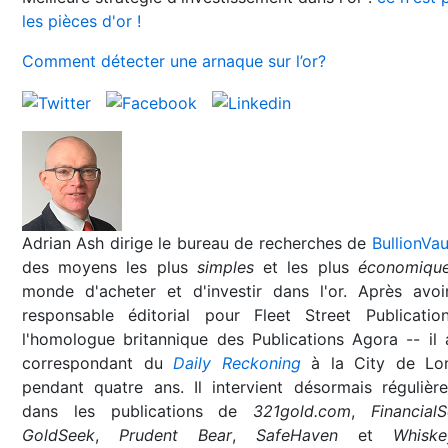
les pièces d'or !
Comment détecter une arnaque sur l’or?
Adrian Ash dirige le bureau de recherches de
BullionVau
des moyens les plus
simples
et les plus
économiqu
monde d'acheter et d'investir dans l'or. Après avoi
responsable éditorial pour Fleet Street Publicatio
l'homologue britannique des Publications Agora -- il 
correspondant du
Daily Reckoning
à la City de Lo
pendant quatre ans. Il intervient désormais régulièr
dans les publications de
321gold.com
,
Financial
GoldSeek
,
Prudent Bear
,
SafeHaven
et
Whisk