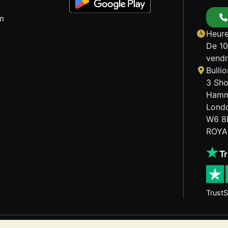
m
Heure
De 10
vendr
Bulli
3 Sho
Hamm
Lond
W6 8
ROYA
TrustS
x précieux peut aussi bien baisser qu'augmenter. Les tenda