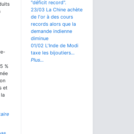
"déficit record".
duits
23/03 La Chine achète
a
de l'or à des cours
records alors que la
demande indienne
diminue
01/02 L'Inde de Modi
re-
taxe les bijoutiers...
Plus...
 5 %
nnée
ion
s et
 la
aire
pas